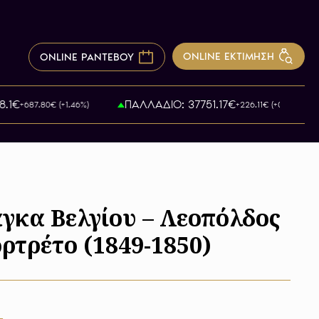
ONLINE ΕΚΤΙΜΗΣΗ
ONLINE ΡΑΝΤΕΒΟΥ
€
ΠΑΛΛΑΔΙΟ: 37751.17€
+687.80€ (+1.46%)
+226.11€ (+0.61%)
γκα Βελγίου – Λεοπόλδος
ορτρέτο (1849-1850)