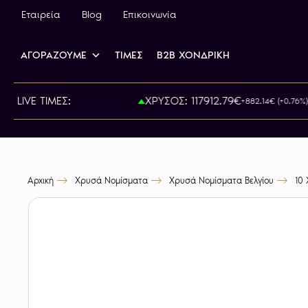
Εταιρεία
Blog
Επικοινωνία
ΑΓΟΡΑΖΟΥΜΕ
ΤΙΜΕΣ
B2B ΧΟΝΔΡΙΚΗ
ΡΑ: 815.00€
LIVE ΤΙΜΕΣ:
ΧΡΥΣΟΣ: 117912.79€
+882.14€ (+0.76%)
Αρχική
Χρυσά Νομίσματα
Χρυσά Νομίσματα Βελγίου
10