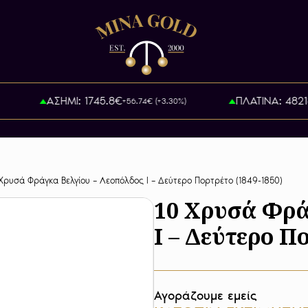
ΑΣΗΜΙ: 1745.8€
ΠΛΑΤΙΝΑ: 48218.1
+56.74€ (+3.30%)
 Χρυσά Φράγκα Βελγίου – Λεοπόλδος Ι – Δεύτερο Πορτρέτο (1849-1850)
10 Χρυσά Φρά
Ι – Δεύτερο Π
Αγοράζουμε εμείς