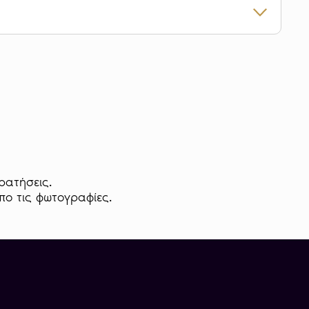
ο χρυσό νόμισμα 10 Χρυσά Φράγκα Βελγίου
δεύτερο βασιλικό πορτρέτο, φέρει δεξιόστροφη
πόλδου Ι, με τα αρχικά του ονόματος του
αι κάτω από τη βάση του λαιμού ως «L.W.».
ής αναγράφεται η ταυτότητα «LEOPOLD
».
ρατήσεις.
ού νομίσματος περιλαμβάνεται το εστεμμένο
απο τις φωτογραφίες.
ελγίου, εκατέρωθεν του οποίου διαχωρίζεται η
ής αξίας «10 F.». Περιμετρικά αναγράφονται
 LA FORCE», η καθαρότητα του περιεχόμενου
ολογία κοπής, και το βάρος του χρυσού