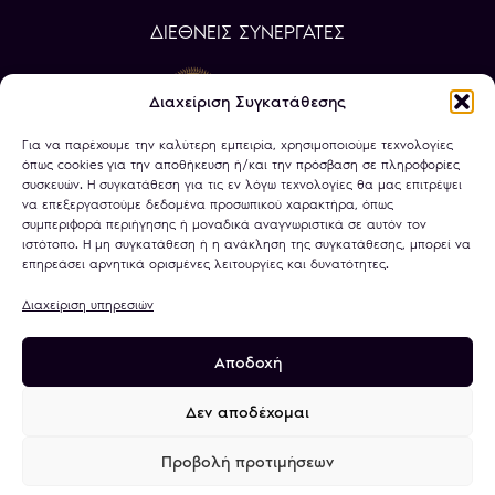
ΔΙΕΘΝΕΙΣ ΣΥΝΕΡΓΑΤΕΣ
Διαχείριση Συγκατάθεσης
Για να παρέχουμε την καλύτερη εμπειρία, χρησιμοποιούμε τεχνολογίες
όπως cookies για την αποθήκευση ή/και την πρόσβαση σε πληροφορίες
συσκευών. Η συγκατάθεση για τις εν λόγω τεχνολογίες θα μας επιτρέψει
να επεξεργαστούμε δεδομένα προσωπικού χαρακτήρα, όπως
συμπεριφορά περιήγησης ή μοναδικά αναγνωριστικά σε αυτόν τον
ιστότοπο. Η μη συγκατάθεση ή η ανάκληση της συγκατάθεσης, μπορεί να
επηρεάσει αρνητικά ορισμένες λειτουργίες και δυνατότητες.
Διαχείριση υπηρεσιών
Αποδοχή
Πολιτική Απορρήτου
Όροι Χρήσης
Χρήση Cookies
Τραπεζικοί Λογαριασμοί
Δεν αποδέχομαι
Προβολή προτιμήσεων
© 2026
minagold.gr
· All rights reserved · A