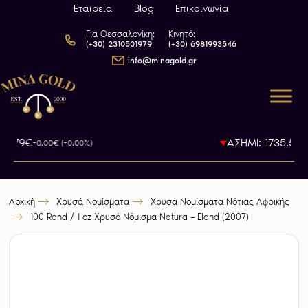
Εταιρεία
Blog
Επικοινωνία
Για Θεσσαλονίκη:
Κινητό:
(+30) 2310501979
(+30) 6981993546
info@minagold.gr
93.79€
ΑΣΗΜΙ: 1735.5€
+0.00€ (+0.00%)
-0
Αρχική
Χρυσά Νομίσματα
Χρυσά Νομίσματα Νότιας Αφρικής
100 Rand / 1 oz Χρυσό Νόμισμα Natura – Eland (2007)