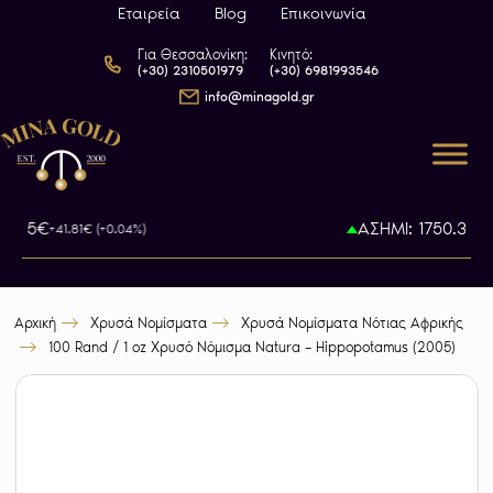
Εταιρεία
Blog
Επικοινωνία
Για Θεσσαλονίκη:
Κινητό:
(+30) 2310501979
(+30) 6981993546
info@minagold.gr
32.15€
ΑΣΗΜΙ: 1750.31€
+41.81€ (+0.04%)
+1
Αρχική
Χρυσά Νομίσματα
Χρυσά Νομίσματα Νότιας Αφρικής
100 Rand / 1 oz Χρυσό Νόμισμα Natura – Hippopotamus (2005)