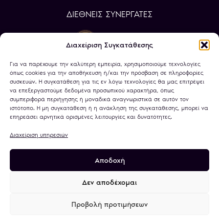
ΔΙΕΘΝΕΙΣ ΣΥΝΕΡΓΑΤΕΣ
Διαχείριση Συγκατάθεσης
Για να παρέχουμε την καλύτερη εμπειρία, χρησιμοποιούμε τεχνολογίες
όπως cookies για την αποθήκευση ή/και την πρόσβαση σε πληροφορίες
συσκευών. Η συγκατάθεση για τις εν λόγω τεχνολογίες θα μας επιτρέψει
να επεξεργαστούμε δεδομένα προσωπικού χαρακτήρα, όπως
συμπεριφορά περιήγησης ή μοναδικά αναγνωριστικά σε αυτόν τον
ιστότοπο. Η μη συγκατάθεση ή η ανάκληση της συγκατάθεσης, μπορεί να
επηρεάσει αρνητικά ορισμένες λειτουργίες και δυνατότητες.
Διαχείριση υπηρεσιών
Αποδοχή
Πολιτική Απορρήτου
Όροι Χρήσης
Χρήση Cookies
Τραπεζικοί Λογαριασμοί
Δεν αποδέχομαι
Προβολή προτιμήσεων
© 2026
minagold.gr
· All rights reserved · A