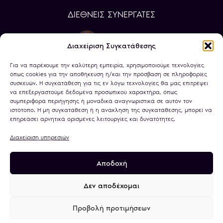
ΔΙΕΘΝΕΙΣ ΣΥΝΕΡΓΑΤΕΣ
Διαχείριση Συγκατάθεσης
Για να παρέχουμε την καλύτερη εμπειρία, χρησιμοποιούμε τεχνολογίες
όπως cookies για την αποθήκευση ή/και την πρόσβαση σε πληροφορίες
συσκευών. Η συγκατάθεση για τις εν λόγω τεχνολογίες θα μας επιτρέψει
να επεξεργαστούμε δεδομένα προσωπικού χαρακτήρα, όπως
συμπεριφορά περιήγησης ή μοναδικά αναγνωριστικά σε αυτόν τον
ιστότοπο. Η μη συγκατάθεση ή η ανάκληση της συγκατάθεσης, μπορεί να
επηρεάσει αρνητικά ορισμένες λειτουργίες και δυνατότητες.
Διαχείριση υπηρεσιών
Αποδοχή
Πολιτική Απορρήτου
Όροι Χρήσης
Χρήση Cookies
Τραπεζικοί Λογαριασμοί
Δεν αποδέχομαι
Προβολή προτιμήσεων
© 2026
minagold.gr
· All rights reserved · A