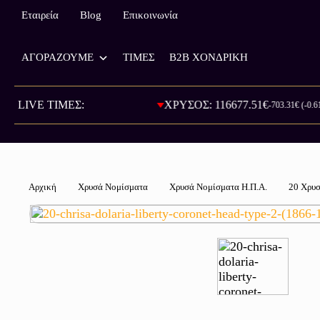
Εταιρεία
Blog
Επικοινωνία
ΑΓΟΡΑΖΟΥΜΕ
ΤΙΜΕΣ
B2B ΧΟΝΔΡΙΚΗ
ΡΑ: 800.00€
LIVE ΤΙΜΕΣ:
ΧΡΥΣΟΣ: 116677.51€
-703.31€ (-0.61%)
Αρχική
Χρυσά Νομίσματα
Χρυσά Νομίσματα Η.Π.Α.
20 Χρυσ