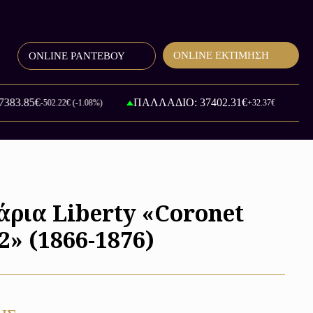
ONLINE ΕΚΤΙΜΗΣΗ
ONLINE ΡΑΝΤΕΒΟΥ
5€
ΠΑΛΛΑΔΙΟ: 37402.31€
-502.22€ (-1.08%)
+32.37€ (+0.09%)
άρια Liberty «Coronet
2» (1866-1876)