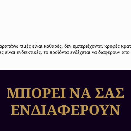
Οι μορφές στο νόμισμα
Σχήμα Κυκλικό
Χώρα Η.Π.Α
Στην μπροστά όψη του νομ
Head – Τύπος 2 απεικονίζε
(Liberty), φέρουσα τιάρα 
και έχουσα δεμένη κόμη. Η
της τη χρονολογία κοπής.
αραπάνω τιμές είναι καθαρές, δεν εμπεριέχονται κρυφές κρατ
 είναι ενδεικτικές, το προϊόντα ενδέχεται να διαφέρουν απο
Στην πίσω όψη του το χρυσ
ασπίδα στο στήθος του και
TRUST», ενώ περιμετρικά
OF AMERICA» και στη βά
ΜΠΟΡΕΙ ΝΑ ΣΑΣ
ΕΝΔΙΑΦΕΡΟΥΝ