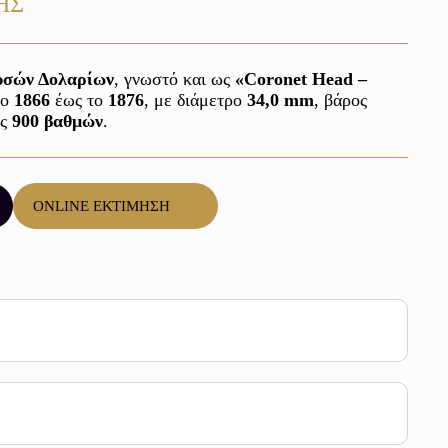
ΗΣ
υσών Δολαρίων
, γνωστό και ως 
«Coronet Head – 
ο 
1866 
έως το 
1876
, με διάμετρο 
34,0 mm
, βάρος 
ς 
900 βαθμών
. 
ONLINE ΕΚΤΙΜΗΣΗ