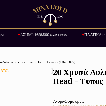
ΑΣΗΜΙ: 1688.56€
ΠΛΑΤΙΝΑ: 47383.8
-11.24€ (-0.68%)
ά Δολάρια Liberty «Coronet Head – Τύπος 2» (1866-1876)
20 Χρυσά Δολ
Head – Τύπος 
Αγοράζουμε εμείς