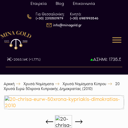
Εταιρεία
Blog
Επικοινωνία
Για Θεσσαλονίκη:
Κινητό:
(+30) 2310501979
(+30) 6981993546
info@minagold.gr
3.79€
ΑΣΗΜΙ: 1735.5€
+2063.14€ (+1.77%)
+4
Αρχική
Χρυσά Νομίσματα
Χρυσά Νομίσματα Κύπρου
20
Χρυσά Ευρώ 50χρονα Κυπριακής Δημοκρατίας (2010)