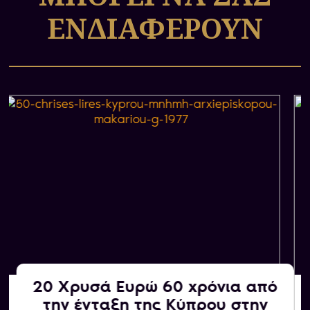
ΕΝΔΙΑΦΕΡΟΥΝ
20 Χρυσά Ευρώ 60 χρόνια από
Αγοράζουμε εμείς
την ένταξη της Κύπρου στην