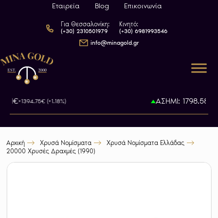
Εταιρεία
Blog
Επικοινωνία
Για Θεσσαλονίκη:
Κινητό:
(+30) 2310501979
(+30) 6981993546
info@minagold.gr
85.1€
ΑΣΗΜΙ: 1798.58€
+1394.75€ (+1.18%)
+6
Αρχική
Χρυσά Νομίσματα
Χρυσά Νομίσματα Ελλάδας
20000 Χρυσές Δραχμές (1990)