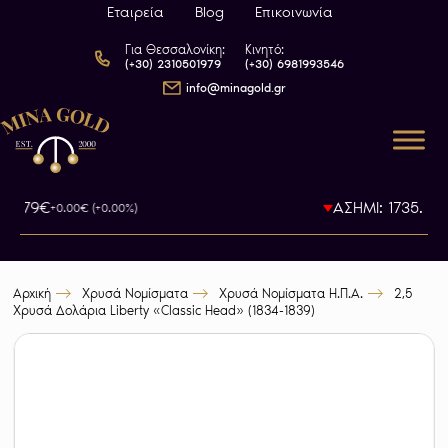
Εταιρεία
Blog
Επικοινωνία
Για Θεσσαλονίκη:
Κινητό:
(+30) 2310501979
(+30) 6981993546
info@minagold.gr
93.79€
ΑΣΗΜΙ: 1735.5€
+0.00€ (+0.00%)
-0
Αρχική
Χρυσά Νομίσματα
Χρυσά Νομίσματα Η.Π.Α.
2,5
Χρυσά Δολάρια Liberty «Classic Head» (1834-1839)