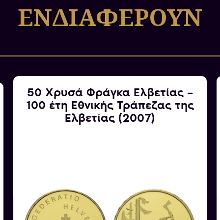
ΕΝΔΙΑΦΕΡΟΥΝ
Λίγα λόγια για το συγκ
Το χρυσό νόμισμα 25 Χρ
εκδόθηκε από το νομισμ
νομισμάτων ανά έτος, γι
μεγάλη ποσότητα, διατη
ενώ όλα τα υπόλοιπα μ
50 Χρυσά Φράγκα Ελβετίας –
100 έτη Εθνικής Τράπεζας της
Ελβετίας (2007)