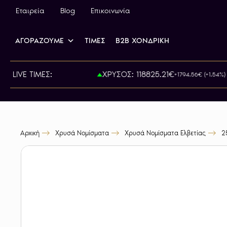
Εταιρεία
Blog
Επικοινωνία
ΑΓΟΡΑΖΟΥΜΕ
ΤΙΜΕΣ
B2B ΧΟΝΔΡΙΚΗ
ΙΡΑ: 815.00€
LIVE ΤΙΜΕΣ:
ΧΡΥΣΟΣ: 118825.21€
+1794.56€ (+1.54%)
Αρχική
Χρυσά Νομίσματα
Χρυσά Νομίσματα Ελβετίας
2