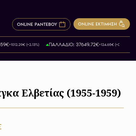
ONLINE ΕΚΤΙΜΗΣΗ
ONLINE ΡΑΝΤΕΒΟΥ
9€
ΠΑΛΛΑΔΙΟ: 37649.72€
+1012.29€ (+2.13%)
+124.65€ (+0.34%)
γκα Ελβετίας (1955-1959)
Σ