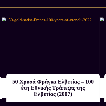
έτος, για τα έτη 1955, 195
διατηρήθηκαν μόνο 20.000 
μετατράπηκαν σε ράβδους 
50 Χρυσά Φράγκα Ελβετίας – 100
Αγοράζουμε εμείς
έτη Εθνικής Τράπεζας της
ΚΑΤΟΠΙΝ ΕΚΤΙΜΗΣΗΣ
Ελβετίας (2007)