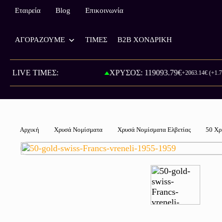
Εταιρεία
Blog
Επικοινωνία
ΑΓΟΡΑΖΟΥΜΕ
ΤΙΜΕΣ
B2B ΧΟΝΔΡΙΚΗ
ΡΑ: 815.00€
LIVE ΤΙΜΕΣ:
ΧΡΥΣΟΣ: 119093.79€
+2063.14€ (+1.77%)
Αρχική
Χρυσά Νομίσματα
Χρυσά Νομίσματα Ελβετίας
50 Χρ