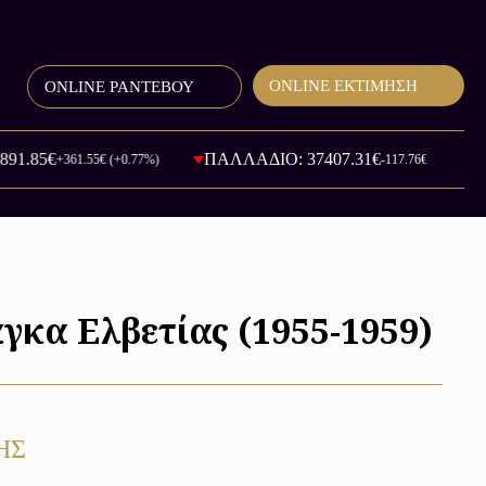
ONLINE ΕΚΤΙΜΗΣΗ
ONLINE ΡΑΝΤΕΒΟΥ
5€
ΠΑΛΛΑΔΙΟ: 37407.31€
+361.55€ (+0.77%)
-117.76€ (-0.32%)
γκα Ελβετίας (1955-1959)
ΗΣ