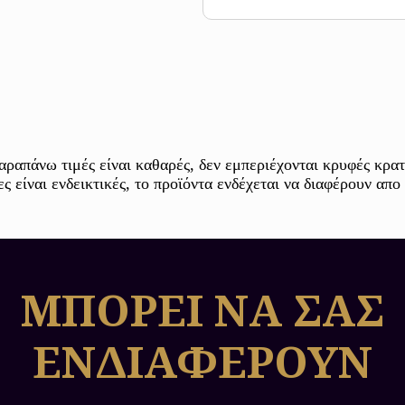
Έτος 1955-1959
Διάμετρος 25,0 mm
Οι μορφές στο νόμισμα
Πάχος 1,7 mm
Σχήμα Κυκλικό
Χώρα Ελβετία
Στην μπροστά όψη του το 
1955-1959 φέρει χαρακτικ
«Rütlischwur» του James V
λατινικά «IN ARMIS LIBE
ονόματα χαράκτη και ζω
αραπάνω τιμές είναι καθαρές, δεν εμπεριέχονται κρυφές κρατ
PINX».
 είναι ενδεικτικές, το προϊόντα ενδέχεται να διαφέρουν απο
Στην πίσω όψη του το χρυσ
βάση. Άνωθέν του αναγράφε
χρονολογία κοπής και το α
αναγράφεται η εθνική τ
ΜΠΟΡΕΙ ΝΑ ΣΑΣ
Λίγα λόγια για το συγκεκ
ΕΝΔΙΑΦΕΡΟΥΝ
Το χρυσό νόμισμα 50 Χρυσ
από το νομισματοκοπείο τη