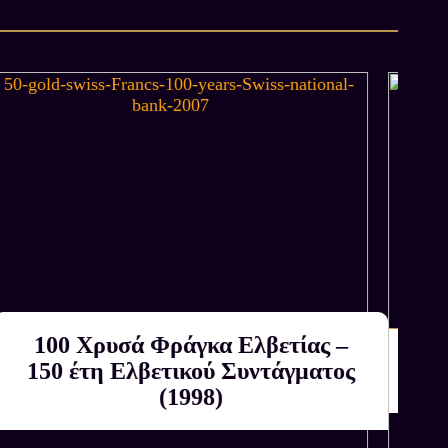
6 και 1959. Από αυτή τη μεγάλη ποσότητα,
νομίσματα ανά έτος, ενώ όλα τα υπόλοιπα
χρυσού.
100 Χρυσά Φράγκα Ελβετίας –
Αγοράζουμε εμείς
150 έτη Ελβετικού Συντάγματος
ΚΑΤΟΠΙΝ ΕΚΤΙΜΗΣΗΣ
(1998)