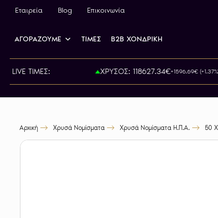
Εταιρεία
Blog
Επικοινωνία
ΑΓΟΡΑΖΟΥΜΕ
ΤΙΜΕΣ
B2B ΧΟΝΔΡΙΚΗ
ΡΑ: 815.00€
LIVE ΤΙΜΕΣ:
ΧΡΥΣΟΣ: 118627.34€
+1596.69€ (+1.37%)
Αρχική
Χρυσά Νομίσματα
Χρυσά Νομίσματα Η.Π.Α.
50 Χ