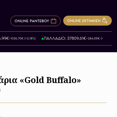
ONLINE ΕΚΤΙΜΗΣΗ
ONLINE ΡΑΝΤΕΒΟΥ
9€
ΠΑΛΛΑΔΙΟ: 37809.61€
+1036.70€ (+2.18%)
+284.55€ (+0.77%)
άρια «Gold Buffalo»
)