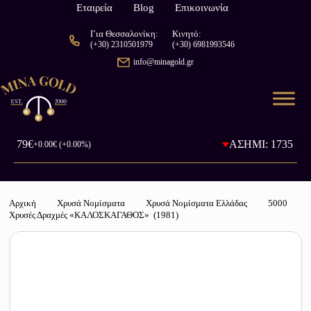
Εταιρεία
Blog
Επικοινωνία
Για Θεσσαλονίκη:
Κινητό:
(+30) 2310501979
(+30) 6981993546
info@minagold.gr
93.79€
ΑΣΗΜΙ: 1735.5€
+0.00€ (+0.00%)
-
Αρχική
Χρυσά Νομίσματα
Χρυσά Νομίσματα Ελλάδας
5000
Χρυσές Δραχμές «ΚΑΛΟΣΚΑΓΑΘΟΣ» (1981)