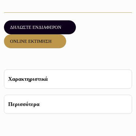
ΔΗΛΩΣΤΕ ΕΝΔΙΑΦΕΡΟΝ
ONLINE ΕΚΤΙΜΗΣΗ
Χαρακτηριστικά
ΒΑΡΟΣ 12,5 g
ΚΑΘΑΡΟΤΗΤΑ 910
Περισσότερα
ΕΤΟΣ ΚΥΚΛΟΦΟΡΙΑΣ 1981
MINTAGE 75.000
Οι μορφές στο νόμισμα
ΔΙΑΜΕΤΡΟΣ 24 mm
ΣΧΗΜΑ Κυκλικό
ΧΩΡΑ Ελλάδα
Στην μπροστά όψη του Χρυσού Νομίσματος των