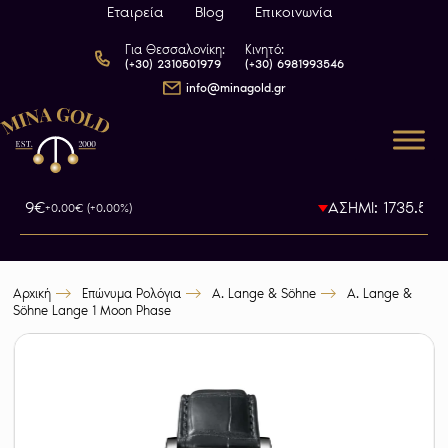
Εταιρεία
Blog
Επικοινωνία
Για Θεσσαλονίκη:
Κινητό:
(+30) 2310501979
(+30) 6981993546
info@minagold.gr
93.79€
ΑΣΗΜΙ: 1735.5€
+0.00€ (+0.00%)
-0
Αρχική
Επώνυμα Ρολόγια
A. Lange & Söhne
A. Lange &
Söhne Lange 1 Moon Phase