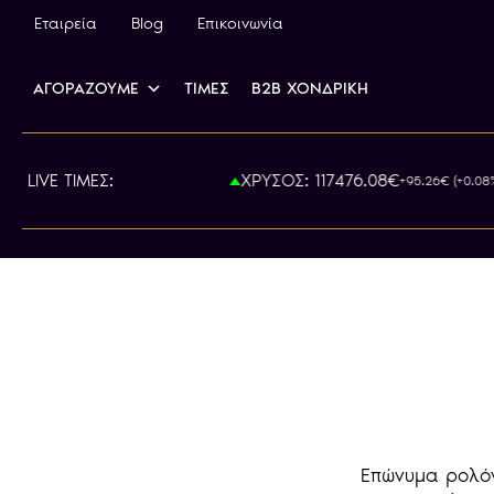
Εταιρεία
Blog
Επικοινωνία
ΑΓΟΡΑΖΟΥΜΕ
ΤΙΜΕΣ
B2B ΧΟΝΔΡΙΚΗ
0.00€
LIVE ΤΙΜΕΣ:
ΧΡΥΣΟΣ: 117476.08€
+95.26€ (+0.08%)
Επώνυμα ρολόγ