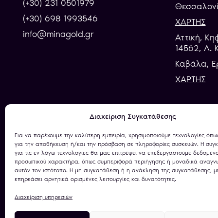
(+30) 231 0501979
Θεσσαλονί
(+30) 698 1993546
ΧΑΡΤΗΣ
info@minagold.gr
Αττική, Κη
14562, Λ. 
Καβάλα, E
ΧΑΡΤΗΣ
Διαχείριση Συγκατάθεσης
ΕΠIΣΗΜΗ ΚΡΑΤΙΚΗ ΑΔΕΙΑ
Για να παρέχουμε την καλύτερη εμπειρία, χρησιμοποιούμε τεχνολογίες όπω
27972699466/2023
για την αποθήκευση ή/και την πρόσβαση σε πληροφορίες συσκευών. Η συγ
για τις εν λόγω τεχνολογίες θα μας επιτρέψει να επεξεργαστούμε δεδομέν
προσωπικού χαρακτήρα, όπως συμπεριφορά περιήγησης ή μοναδικά αναγνω
αυτόν τον ιστότοπο. Η μη συγκατάθεση ή η ανάκληση της συγκατάθεσης, μ
επηρεάσει αρνητικά ορισμένες λειτουργίες και δυνατότητες.
Διαχείριση υπηρεσιών
Πολιτική Απορρήτου
Όροι Χρήσης
Χρήση C