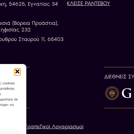
ΚΛΕΙΣΕ ΡΑΝΤΕΒΟΥ
κη, 54625, Εγνατίας 34
φισιά (Βόρεια Προάστια),
Κηφισίας 232
ρυθρού Σταυρού 11, 65403
ΔΙΕΘΝΕΙΣ Σ
ς cookies
κατάθεση
α
ριστικά σε
πορεί να
ookies
Τραπεζικοί Λογαριασμοί