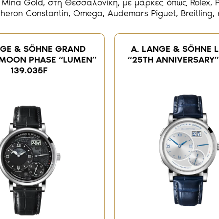
ina Gold, στη Θεσσαλονίκη, με μάρκες όπως Rolex, Pa
heron Constantin, Omega, Audemars Piguet, Breitling, κ
NGE & SÖHNE GRAND
Α. LANGE & SÖHNE 
 MOON PHASE “LUMEN”
“25TH ANNIVERSARY” 
139.035F