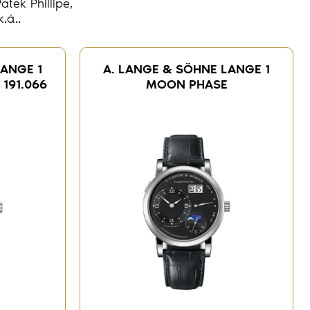
tek Phillipe,
.ά..
LANGE 1
A. LANGE & SÖHNE LANGE 1
191.066
MOON PHASE