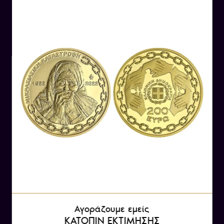
«ΕΛΛΗΝΙΚΗ ΔΗΜΟΚΡΑΤΙΑ».
Λίγα λόγια για την Απελευθέρωση της
Θεσσαλονίκης
Η απελευθέρωση της Θεσσαλονίκης το 1912
ήταν μια σημαντική στιγμή στην ιστορία της
Ελλάδας και της περιοχής των Βαλκανίων. Στο
πλαίσιο του Α΄ Βαλκανικού Πολέμου, ο Ελληνικό
Στρατός, κατάφερε να απελευθερώσει τη
Θεσσαλονίκη από την Οθωμανική
Αυτοκρατορία στις 26 Οκτωβρίου 1912.
Η απελευθέρωση αυτή επέφερε σημαντικές
αλλαγές στην περιοχή, καθώς η Θεσσαλονίκη
ήταν μια από τις μεγαλύτερες πόλεις της
Οθωμανικής Αυτοκρατορίας και μια από τις πιο
Αγοράζουμε εμείς
σημαντικές πόλεις των Βαλκανίων. Η
ΚΑΤΟΠΙΝ ΕΚΤΙΜΗΣΗΣ