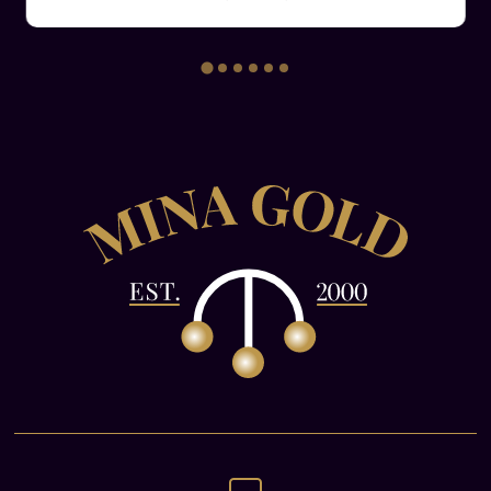
απελευθέρωση της πόλης οδήγησε σε μια νέα
εποχή για τους Έλληνες της περιοχής, ήταν μια
σημαντική νίκη για τους Έλληνες στον
Α΄Βαλκανικό Πόλεμο, και αποτέλεσε την
αφετηρία για την επέκταση της ελληνικής
επιρροής στην περιοχή των Βαλκανίων. Η
επέκταση αυτή οδήγησε στην ενσωμάτωση νέων
περιοχών στην Ελλάδα και στη δημιουργία μιας
μεγαλύτερης ελληνικής κοινότητας στη
Θεσσαλονίκη και τις γύρω περιοχές.