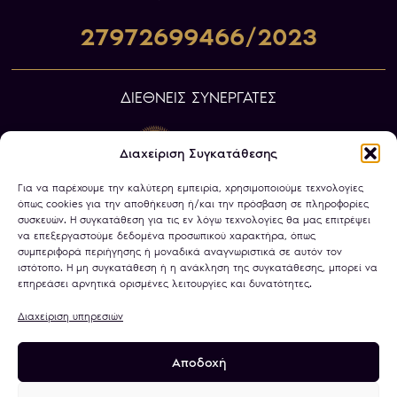
27972699466/2023
ΔΙΕΘΝΕΙΣ ΣΥΝΕΡΓΑΤΕΣ
Διαχείριση Συγκατάθεσης
Για να παρέχουμε την καλύτερη εμπειρία, χρησιμοποιούμε τεχνολογίες
όπως cookies για την αποθήκευση ή/και την πρόσβαση σε πληροφορίες
συσκευών. Η συγκατάθεση για τις εν λόγω τεχνολογίες θα μας επιτρέψει
να επεξεργαστούμε δεδομένα προσωπικού χαρακτήρα, όπως
συμπεριφορά περιήγησης ή μοναδικά αναγνωριστικά σε αυτόν τον
ιστότοπο. Η μη συγκατάθεση ή η ανάκληση της συγκατάθεσης, μπορεί να
επηρεάσει αρνητικά ορισμένες λειτουργίες και δυνατότητες.
Διαχείριση υπηρεσιών
Αποδοχή
Πολιτική Απορρήτου
Όροι Χρήσης
Χρήση Cookies
Τραπεζικοί Λογαριασμοί