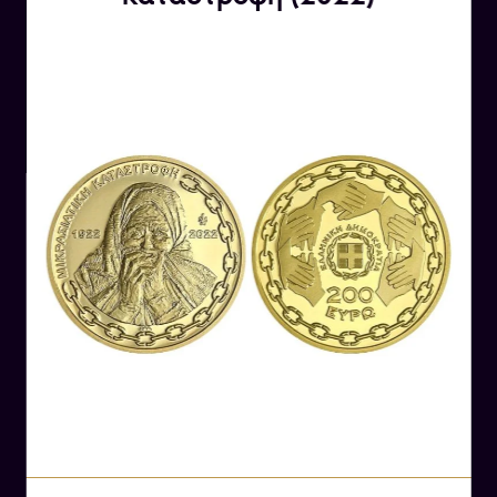
ΔΗΜΟΚΡΑΤΙΑ». Το κυκλικό τελείωμα της όψης
διαμορφώνεται και πάλι με εγχάρακτη μορφή
μαιάνδρου.
Λίγα λόγια για την Αθηνά
Η Αθηνά είναι μια από τις πιο γνωστές θεές της
αρχαίας ελληνικής μυθολογίας και συνδέεται
με τη σοφία, τη δικαιοσύνη, την τέχνη και τον
πόλεμο. Ήταν η θεά προστάτιδα της Αθήνας,
ένα από τα πιο σημαντικά αστικά κέντρα της
αρχαίας Ελλάδας.
Η Αθηνά γεννήθηκε από το κεφάλι του Δία.
Σύμφωνα με τη μυθολογία, η Αθηνά ήταν η
αγαπημένη κόρη του Δία και έτσι είχε μεγάλη
επιρροή στην ανώτατη θεότητα. Ήταν γνωστή
για τη σοφία και την ευφυΐα της, καθώς και για