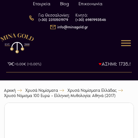
Εταιρεία
Blog
Επικοινωνία
Για Θεσσαλονίκη:
Κινητό:
(+30) 2310501979
(+30) 6981993546
info@minagold.gr
93.79€
ΑΣΗΜΙ: 1735.5€
+0.00€ (+0.00%)
-0
Αρχική
Χρυσά Νομίσματα
Χρυσά Νομίσματα Ελλάδας
Χρυσό Νόμισμα 100 Ευρώ – Ελληνική Μυθολογία: Αθηνά (2017)