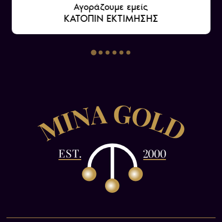
την αρετή και τη δικαιοσύνη.
Αγοράζουμε εμείς
ΚΑΤΟΠΙΝ ΕΚΤΙΜΗΣΗΣ
Η Αθηνά συνήθως απεικονίζεται ως μια γυναίκα
μετριασμένων χαρακτηριστικών, με πολεμικό
εξοπλισμό και κρατά έναν ασπίδα και ένα
δόρυ. Ήταν προστάτιδα των πολεμιστών και
ηγέτιδα των Αθηναίων στις πολεμικές
εκστρατείες. Στην τέχνη, η Αθηνά απεικονίζεται
συχνά ως η παρθένος, σοφή θεά.