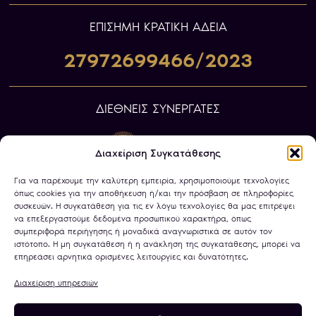
ΕΠIΣΗΜΗ ΚΡΑΤΙΚΗ ΑΔΕΙΑ
27972699466/2023
ΔΙΕΘΝΕΙΣ ΣΥΝΕΡΓΑΤΕΣ
Διαχείριση Συγκατάθεσης
Για να παρέχουμε την καλύτερη εμπειρία, χρησιμοποιούμε τεχνολογίες
όπως cookies για την αποθήκευση ή/και την πρόσβαση σε πληροφορίες
συσκευών. Η συγκατάθεση για τις εν λόγω τεχνολογίες θα μας επιτρέψει
να επεξεργαστούμε δεδομένα προσωπικού χαρακτήρα, όπως
συμπεριφορά περιήγησης ή μοναδικά αναγνωριστικά σε αυτόν τον
ιστότοπο. Η μη συγκατάθεση ή η ανάκληση της συγκατάθεσης, μπορεί να
επηρεάσει αρνητικά ορισμένες λειτουργίες και δυνατότητες.
Διαχείριση υπηρεσιών