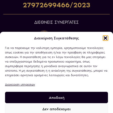
27972699466/2023
ΔΙΕΘΝΕΙΣ ΣΥΝΕΡΓΑΤΕΣ
Διαχείριση Συγκατάθεσης
Για να παρέχουμε την καλύτερη εμπειρία, χρησιμοποιούμε τεχνολογίες
όπως cookies για την αποθήκευση ή/και την πρόσβαση σε πληροφορίες
συσκευών. Η συγκατάθεση για τις εν λόγω τεχνολογίες θα μας επιτρέψει
να επεξεργαστούμε δεδομένα προσωπικού χαρακτήρα, όπως
συμπεριφορά περιήγησης ή μοναδικά αναγνωριστικά σε αυτόν τον
ιστότοπο. Η μη συγκατάθεση ή η ανάκληση της συγκατάθεσης, μπορεί να
επηρεάσει αρνητικά ορισμένες λειτουργίες και δυνατότητες.
Διαχείριση υπηρεσιών
Αποδοχή
Πολιτική Απορρήτου
Όροι Χρήσης
Χρήση Cookies
Τραπεζικοί Λογαριασμοί
Δεν αποδέχομαι