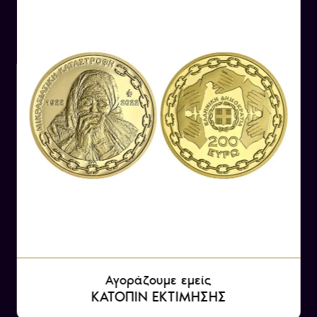
Λίγα λόγια για τους Βαλκανικούς Πολέμου
Η Ελλάδα και οι Βαλκανικοί Πόλεμοι συνδέονται
στενά με την ιστορία των Βαλκανίων και την
εξέλιξη της περιοχής στην προηγούμενη αιώνα.
Οι Βαλκανικοί Πόλεμοι ήταν σειρά από
συγκρούσεις που εκτυλίχθηκαν κατά κύριο λόγο
στην Βαλκανική χερσόνησο, κατά τη διάρκεια
του πρώτου μισού του 20ού αιώνα.
Η Ελλάδα συμμετείχε σε δύο Βαλκανικούς
Πολέμους το 1912 και το 1913, κατά του
Οθωμανικού κράτους, σε μια προσπάθεια να
επεκτείνει τα σύνορά της, απελευθερώνοντας
ελληνικούς πληθυσμούς και να αποκτήσει
Αγοράζουμε εμείς
περισσότερη επιρροή στην περιοχή. Οι πόλεμοι
ΚΑΤΟΠΙΝ ΕΚΤΙΜΗΣΗΣ
αυτοί είχαν σημαντικές επιπτώσεις στην