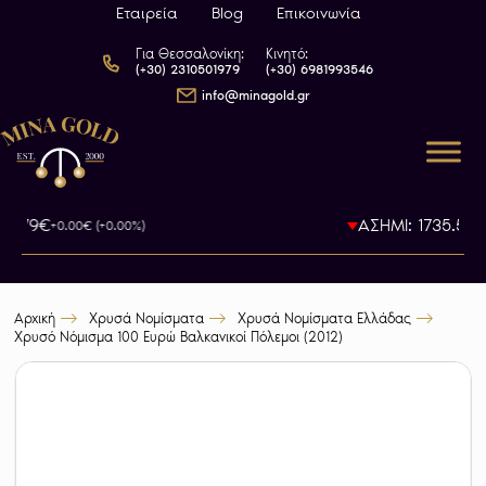
Εταιρεία
Blog
Επικοινωνία
Για Θεσσαλονίκη:
Κινητό:
(+30) 2310501979
(+30) 6981993546
info@minagold.gr
93.79€
ΑΣΗΜΙ: 1735.5€
+0.00€ (+0.00%)
-0
Αρχική
Χρυσά Νομίσματα
Χρυσά Νομίσματα Ελλάδας
Χρυσό Νόμισμα 100 Ευρώ Βαλκανικοί Πόλεμοι (2012)