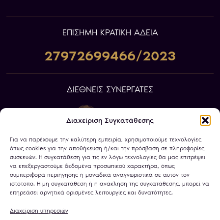
ΕΠIΣΗΜΗ ΚΡΑΤΙΚΗ ΑΔΕΙΑ
27972699466/2023
ΔΙΕΘΝΕΙΣ ΣΥΝΕΡΓΑΤΕΣ
Διαχείριση Συγκατάθεσης
Για να παρέχουμε την καλύτερη εμπειρία, χρησιμοποιούμε τεχνολογίες
όπως cookies για την αποθήκευση ή/και την πρόσβαση σε πληροφορίες
συσκευών. Η συγκατάθεση για τις εν λόγω τεχνολογίες θα μας επιτρέψει
να επεξεργαστούμε δεδομένα προσωπικού χαρακτήρα, όπως
συμπεριφορά περιήγησης ή μοναδικά αναγνωριστικά σε αυτόν τον
ιστότοπο. Η μη συγκατάθεση ή η ανάκληση της συγκατάθεσης, μπορεί να
επηρεάσει αρνητικά ορισμένες λειτουργίες και δυνατότητες.
Διαχείριση υπηρεσιών