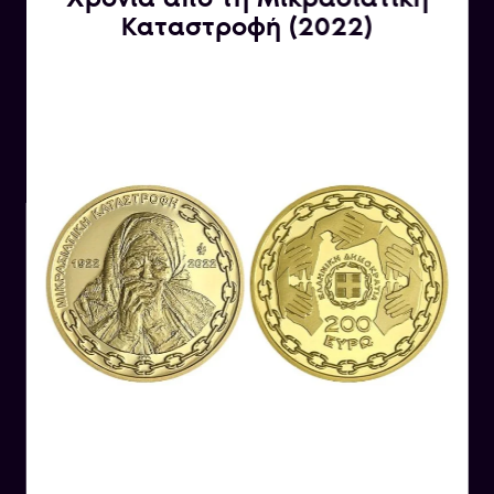
Καταστροφή (2022)
Ο Δημόκριτος ήταν ένας αρχαίος Έλληνας
φιλόσοφος που έζησε στον 5ο αιώνα π.Χ. και
θεωρείται ο πατέρας της ατομικής θεωρίας. Η
ατομική θεωρία είναι μια φιλοσοφική θεωρία
που υποστηρίζει ότι η ύπαρξη των πραγμάτων
αποτελείται από μικρότερα σωματίδια, τα οποία
ονομάζονται άτομα. Ο Δημόκριτος πίστευε ότι
αυτά τα άτομα είναι αχώριστα και αδιαίρετα,
και ότι οι διαφορές μεταξύ των πραγμάτων
προέρχονται από τις διαφορές στον αριθμό, τη
θέση και τον τρόπο σύνδεσής τους.
Επιπλέον, ο Δημόκριτος θεωρούνταν ένας από
τους σημαντικότερους φυσικούς της
αρχαιότητας. Πιστεύοντας ότι όλα τα
πράγματα αποτελούνται από άτομα,
προσπάθησε να εξηγήσει τη φύση του κόσμου
μέσα από την άποψη των ατόμων και των