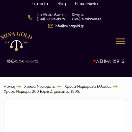
Εταιρεία
Blog
Επικοινωνία
Για Θεσσαλονίκη:
Κινητό:
(+30) 2310501979
(+30) 6981993546
info@minagold.gr
80.06€
ΑΣΗΜΙ: 1691.22€
-0.76€ (-0.00%)
-
Αρχική
Χρυσά Νομίσματα
Χρυσά Νομίσματα Ελλάδας
Χρυσό Νόμισμα 200 Ευρώ Δημόκριτος (2016)