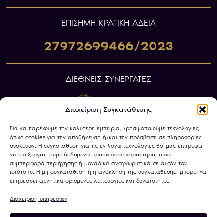
ΕΠIΣΗΜΗ ΚΡΑΤΙΚΗ ΑΔΕΙΑ
27972699466/2023
ΔΙΕΘΝΕΙΣ ΣΥΝΕΡΓΑΤΕΣ
Διαχείριση Συγκατάθεσης
Για να παρέχουμε την καλύτερη εμπειρία, χρησιμοποιούμε τεχνολογίες
όπως cookies για την αποθήκευση ή/και την πρόσβαση σε πληροφορίες
συσκευών. Η συγκατάθεση για τις εν λόγω τεχνολογίες θα μας επιτρέψει
να επεξεργαστούμε δεδομένα προσωπικού χαρακτήρα, όπως
συμπεριφορά περιήγησης ή μοναδικά αναγνωριστικά σε αυτόν τον
ιστότοπο. Η μη συγκατάθεση ή η ανάκληση της συγκατάθεσης, μπορεί να
επηρεάσει αρνητικά ορισμένες λειτουργίες και δυνατότητες.
Διαχείριση υπηρεσιών