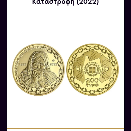
Καταστροφή (2022)
που αναπτύχθηκε στην Κρήτη κατά τη διάρκεια
της Εποχής του Χαλκού (περίπου 2700-1200
π.Χ.). Ο πολιτισμός αυτός περιλάμβανε μια
πλούσια τέχνη, αρχιτεκτονική, θρησκευτικές
πρακτικές και ένα αναπτυγμένο εμπόριο.
Οι Μινωίτες χρησιμοποίησαν τον πλούτο τους
για να αναπτύξουν μια πολύπλοκη και
πολύχρωμη τέχνη. Επίσης, δημιούργησαν
μεγάλες και αρχιτεκτονικά εντυπωσιακές
κατασκευές, όπως το παλάτι της Κνωσού και
άλλα ανάκτορα.
Η θρησκευτική ζωή των Μινωιτών ήταν πολύ
σημαντική και εκδηλωνόταν μέσω της λατρείας
της θεάς της φύσης και της γονιμότητας,
καθώς και της λατρείας του ταύρου, τον οποίο
εικόνιζαν σε πολλά έργα τέχνης.