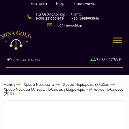
Εταιρεία
Blog
Επικοινωνία
Για Θεσσαλονίκη:
Κινητό:
(+30) 2310501979
(+30) 6981993546
info@minagold.gr
.79€
ΑΣΗΜΙ: 1735.5€
+2063.14€ (+1.77%)
+46
Αρχική
Χρυσά Νομίσματα
Χρυσά Νομίσματα Ελλάδας
Χρυσό Νόμισμα 50 Ευρώ Πολιτιστική Κληρονομιά – Μινωικός Πολιτισμός
(2017)