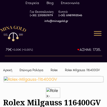
Εταιρεία
Blog
Επικοινωνία
Για Θεσσαλονίκη:
Κινητό:
(+30) 2310501979
(+30) 6981993546
info@minagold.gr
93.79€
ΑΣΗΜΙ: 1735.5€
+0.00€ (+0.00%)
-0
Αρχική
Επώνυμα Ρολόγια
Rolex
Rolex Milgauss 116400GV
Rolex Milgauss 116400GV