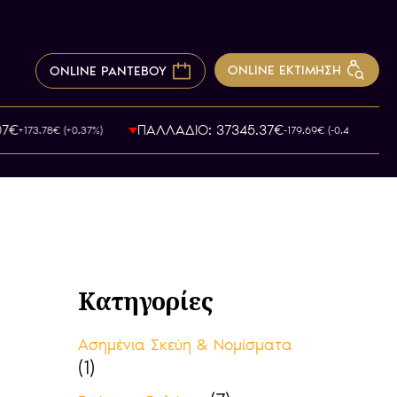
ONLINE ΕΚΤΙΜΗΣΗ
ONLINE ΡΑΝΤΕΒΟΥ
7€
ΠΑΛΛΑΔΙΟ: 37345.37€
+173.78€ (+0.37%)
-179.69€ (-0.49%)
Κατηγορίες
Ασημένια Σκεύη & Νομίσματα
(1)