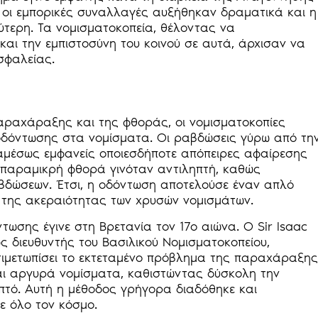
 οι εμπορικές συναλλαγές αυξήθηκαν δραματικά και η
ύτερη. Τα νομισματοκοπεία, θέλοντας να
αι την εμπιστοσύνη του κοινού σε αυτά, άρχισαν να
σφαλείας.
παραχάραξης και της φθοράς, οι νομισματοκοπίες
οδόντωσης στα νομίσματα. Οι ραβδώσεις γύρω από τη
αμέσως εμφανείς οποιεσδήποτε απόπειρες αφαίρεσης
 παραμικρή φθορά γινόταν αντιληπτή, καθώς
βδώσεων. Έτσι, η οδόντωση αποτελούσε έναν απλό
της ακεραιότητας των χρυσών νομισμάτων.
ωσης έγινε στη Βρετανία τον 17ο αιώνα. Ο Sir Isaac
ς διευθυντής του Βασιλικού Νομισματοκοπείου,
ντιμετωπίσει το εκτεταμένο πρόβλημα της παραχάραξης
ι αργυρά νομίσματα, καθιστώντας δύσκολη την
ηπτό. Αυτή η μέθοδος γρήγορα διαδόθηκε και
ε όλο τον κόσμο.