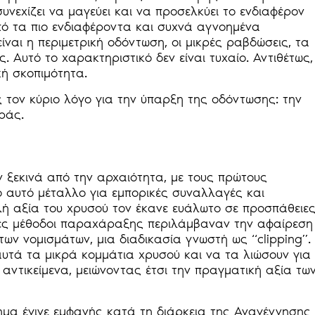
υνεχίζει να μαγεύει και να προσελκύει το ενδιαφέρον
πό τα πιο ενδιαφέροντα και συχνά αγνοημένα
ναι η περιμετρική οδόντωση, οι μικρές ραβδώσεις, τα
 Αυτό το χαρακτηριστικό δεν είναι τυχαίο. Αντιθέτως,
κή σκοπιμότητα.
 τον κύριο λόγο για την ύπαρξη της οδόντωσης: την
ράς.
ξεκινά από την αρχαιότητα, με τους πρώτους
ο αυτό μέταλλο για εμπορικές συναλλαγές και
λή αξία του χρυσού τον έκανε ευάλωτο σε προσπάθειε
ες μέθοδοι παραχάραξης περιλάμβαναν την αφαίρεση
ων νομισμάτων, μια διαδικασία γνωστή ως “clipping”.
τά τα μικρά κομμάτια χρυσού και να τα λιώσουν για
αντικείμενα, μειώνοντας έτσι την πραγματική αξία τω
ημα έγινε εμφανής κατά τη διάρκεια της Αναγέννησης