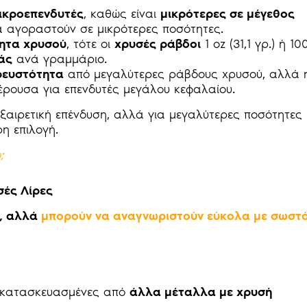
μικροεπενδυτές
, καθώς είναι
μικρότερες σε μέγεθος
 αγοραστούν σε μικρότερες ποσότητες.
ητα χρυσού
, τότε οι
χρυσές ράβδοι
1 oz (31,1 γρ.) ή 10
άς
ανά γραμμάριο.
ρευστότητα
από μεγαλύτερες ράβδους χρυσού, αλλά 
έρουσα για επενδυτές μεγάλου κεφαλαίου.
εξαιρετική επένδυση, αλλά για μεγαλύτερες ποσότητες
ρη επιλογή.
;
σές Λίρες
ς, αλλά
μπορούν να αναγνωριστούν εύκολα με σωστ
 κατασκευασμένες από
άλλα μέταλλα με χρυσή