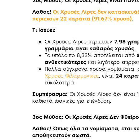
2ος Μύθος: Οι Χρυσές Λίρες Είναι Πάν
Λάθος!
Οι Χρυσές Λίρες δεν κατασκευά
περιέχουν 22 καράτια (91,67% χρυσό)
.
Τι Ισχύει:
Οι Χρυσές Λίρες περιέχουν
7,98 γρα
γραμμάρια είναι καθαρός χρυσός
.
Το υπόλοιπο 8,33% αποτελείται από
ανθεκτικότερες
και λιγότερο επιρρε
Πολλά σύγχρονα χρυσά νομίσματα, 
Χρυσές Φιλαρμονικές
, είναι
24 καρα
ευκολότερα.
Συμπέρασμα:
Οι Χρυσές Λίρες δεν είναι
καθιστά ιδανικές για επένδυση.
3ος Μύθος: Οι Χρυσές Λίρες Δεν Φθείρο
Λάθος! Όπως όλα τα νομίσματα, έτσι κα
αποθηκευτούν σωστά.