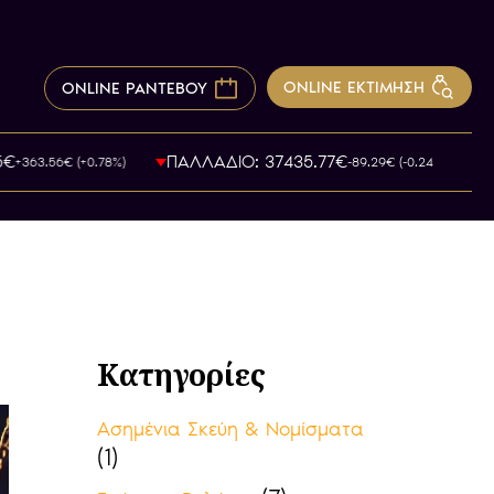
ONLINE ΕΚΤΙΜΗΣΗ
ONLINE ΡΑΝΤΕΒΟΥ
ΠΑΛΛΑΔΙΟ: 37435.77€
3.56€ (+0.78%)
-89.29€ (-0.24%)
Κατηγορίες
Ασημένια Σκεύη & Νομίσματα
(1)