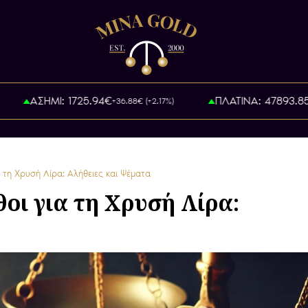
ΑΣΗΜΙ: 1725.94€
ΠΛΑΤΙΝΑ: 47893.85€
+36.88€ (+2.17%)
+36
 τη Χρυσή Λίρα: Αλήθειες και Ψέματα
οι για τη Χρυσή Λίρα: