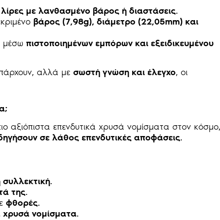
ν
λίρες με λανθασμένο βάρος ή διαστάσεις
.
εκριμένο
βάρος (7,98g), διάμετρο (22,05mm) και
ι μέσω
πιστοποιημένων εμπόρων και εξειδικευμένου
υπάρχουν, αλλά με
σωστή γνώση και έλεγχο
, οι
α;
πιο αξιόπιστα επενδυτικά χρυσά νομίσματα στον κόσμο
δηγήσουν σε λάθος επενδυτικές αποφάσεις
.
ή συλλεκτική
.
τά της
.
τε
φθορές
.
α χρυσά νομίσματα
.