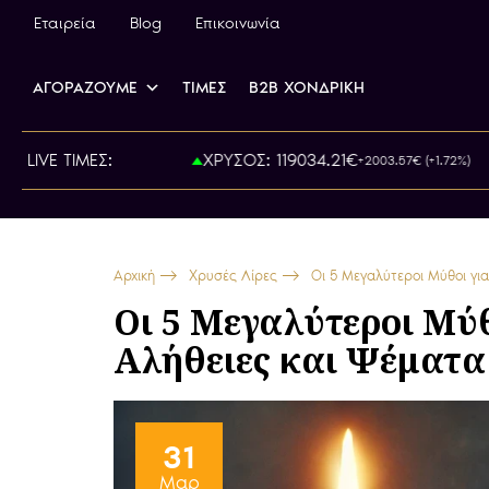
Εταιρεία
Blog
Επικοινωνία
ΑΓΟΡΑΖΟΥΜΕ
ΤΙΜΕΣ
B2B ΧΟΝΔΡΙΚΗ
815.00€
LIVE ΤΙΜΕΣ:
ΧΡΥΣΟΣ: 119034.21€
+2003.57€ (+1.72%)
Αρχική
Χρυσές Λίρες
Οι 5 Μεγαλύτεροι Μύθοι για
Οι 5 Μεγαλύτεροι Μύθ
Αλήθειες και Ψέματα
31
Μαρ