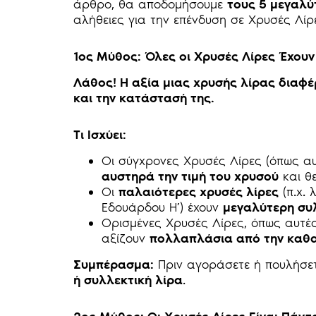
άρθρο, θα αποδομήσουμε
τους 5 μεγαλύ
αλήθειες για την επένδυση σε Χρυσές Λίρ
1ος Μύθος: Όλες οι Χρυσές Λίρες Έχουν 
Λάθος! Η αξία μιας χρυσής λίρας διαφέ
και την κατάστασή της.
Τι Ισχύει:
Οι σύγχρονες Χρυσές Λίρες (όπως α
αυστηρά την τιμή του χρυσού
και θ
Οι
παλαιότερες χρυσές λίρες
(π.χ. 
Εδουάρδου Η’) έχουν
μεγαλύτερη συ
Ορισμένες Χρυσές Λίρες, όπως αυτέ
αξίζουν
πολλαπλάσια από την καθα
Συμπέρασμα:
Πριν αγοράσετε ή πουλήσετ
ή συλλεκτική λίρα
.