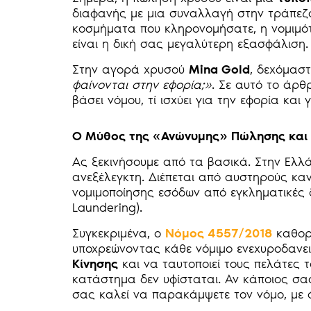
διαφανής με μια συναλλαγή στην τράπεζα.
κοσμήματα που κληρονομήσατε, η νομιμό
είναι η δική σας μεγαλύτερη εξασφάλιση.
Στην αγορά χρυσού
Mina Gold
, δεχόμασ
φαίνονται στην εφορία;»
. Σε αυτό το άρθ
βάσει νόμου, τί ισχύει για την εφορία και
Ο Μύθος της «Ανώνυμης» Πώλησης και
Ας ξεκινήσουμε από τα βασικά. Στην Ελλ
ανεξέλεγκτη. Διέπεται από αυστηρούς καν
νομιμοποίησης εσόδων από εγκληματικές
Laundering).
Συγκεκριμένα, ο
Νόμος 4557/2018
καθορί
υποχρεώνοντας κάθε νόμιμο ενεχυροδανε
Κίνησης
και να ταυτοποιεί τους πελάτες
κατάστημα δεν υφίσταται. Αν κάποιος σα
σας καλεί να παρακάμψετε τον νόμο, με ό