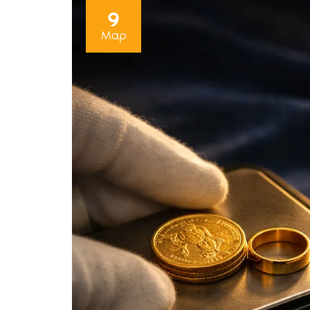
9
Μαρ