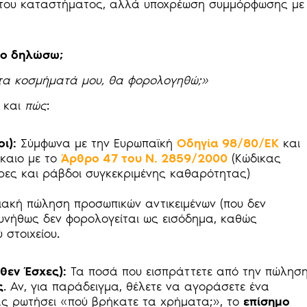
» του καταστήματος, αλλά υποχρέωση συμμόρφωσης με
το δηλώσω;
τα κοσμήματά μου, θα φορολογηθώ;»
 και
πώς
:
ι):
Σύμφωνα με την Ευρωπαϊκή
Οδηγία 98/80/ΕΚ
και
καιο με το
Άρθρο 47 του Ν. 2859/2000
(Κώδικας
ίρες και ράβδοι συγκεκριμένης καθαρότητας)
ακή πώληση προσωπικών αντικειμένων (που δεν
υνήθως δεν φορολογείται ως εισόδημα, καθώς
 στοιχείου.
θεν Έσχες):
Τα ποσά που εισπράττετε από την πώλησ
ς
. Αν, για παράδειγμα, θέλετε να αγοράσετε ένα
σάς ρωτήσει «πού βρήκατε τα χρήματα;», το
επίσημο