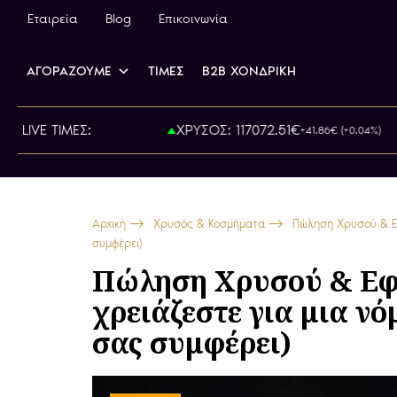
Εταιρεία
Blog
Επικοινωνία
ΑΓΟΡΑΖΟΥΜΕ
ΤΙΜΕΣ
B2B ΧΟΝΔΡΙΚΗ
Α: 800.00€
LIVE ΤΙΜΕΣ:
ΧΡΥΣΟΣ: 117072.51€
+41.86€ (+0.04%)
Αρχική
Χρυσός & Κοσμήματα
Πώληση Χρυσού & Εφο
συμφέρει)
Πώληση Χρυσού & Εφο
χρειάζεστε για μια νό
σας συμφέρει)