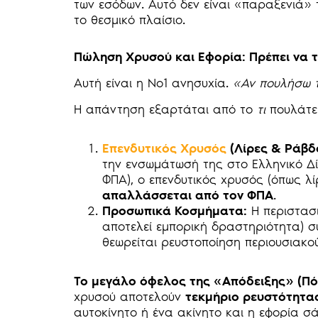
των εσόδων. Αυτό δεν είναι «παραξενιά
το θεσμικό πλαίσιο.
Πώληση Χρυσού και Εφορία: Πρέπει να 
Αυτή είναι η Νο1 ανησυχία.
«Αν πουλήσω 
Η απάντηση εξαρτάται από το
τι
πουλάτε
Επενδυτικός Χρυσός
(Λίρες & Ράβδο
την ενσωμάτωσή της στο Ελληνικό Δί
ΦΠΑ), ο επενδυτικός χρυσός (όπως λ
απαλλάσσεται από τον ΦΠΑ
.
Προσωπικά Κοσμήματα:
Η περιστασι
αποτελεί εμπορική δραστηριότητα) σ
θεωρείται ρευστοποίηση περιουσιακού
Το μεγάλο όφελος της «Απόδειξης» (Πό
χρυσού αποτελούν
τεκμήριο ρευστότητα
αυτοκίνητο ή ένα ακίνητο και η εφορία 