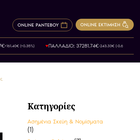
ONLINE ΕΚΤΙΜΗΣΗ
ONLINE ΡΑΝΤΕΒΟΥ
ΠΑΛΛΑΔΙΟ: 37281.74€
161.40€ (+0.35%)
-243.33€ (-0.67%)
ας
Κατηγορίες
Ασημένια Σκεύη & Νομίσματα
(1)