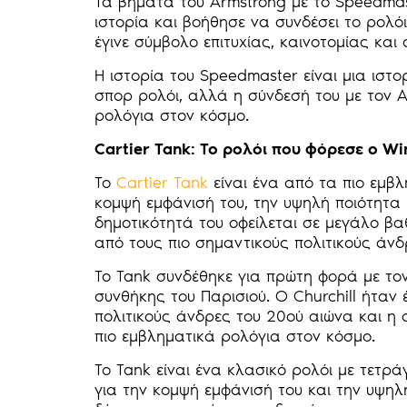
Τα βήματα του Armstrong με το Speedmas
ιστορία και βοήθησε να συνδέσει το ρολό
έγινε σύμβολο επιτυχίας, καινοτομίας και
Η ιστορία του Speedmaster είναι μια ιστο
σπορ ρολόι, αλλά η σύνδεσή του με τον A
ρολόγια στον κόσμο.
Cartier Tank: Το ρολόι που φόρεσε ο Win
Το
Cartier Tank
είναι ένα από τα πιο εμβλ
κομψή εμφάνισή του, την υψηλή ποιότητα 
δημοτικότητά του οφείλεται σε μεγάλο βαθ
από τους πιο σημαντικούς πολιτικούς άνδ
Το Tank συνδέθηκε για πρώτη φορά με τον
συνθήκης του Παρισιού. Ο Churchill ήταν
πολιτικούς άνδρες του 20ού αιώνα και η 
πιο εμβληματικά ρολόγια στον κόσμο.
Το Tank είναι ένα κλασικό ρολόι με τετρ
για την κομψή εμφάνισή του και την υψηλή