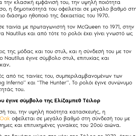
α την κλασική εμφάνισή του, την υψηλή ποιότητα
σο, η δημοτικότητά του οφείλεται σε μεγάλο βαθμό στ
ιο διάσημο ηθοποιό της δεκαετίας του 1970.
σε ταινία με πρωταγωνιστή τον McQueen το 1971, στην
Nautilus και από τότε το ρολόι έχει γίνει γνωστό ως
ις της μόδας και του στυλ, και η σύνδεσή του με τον
 Nautilus έγινε σύμβολο στυλ, επιτυχίας και
ηκαν.
ς από τις ταινίες του, συμπεριλαμβανομένων των
ing Inferno” και “The Hunter”. Το ρολόι έγινε συνώνυμο
ητάς του.
ου έγινε σύμβολο της Ελίζαμπεθ Τέιλορ
ισή του, την υψηλή ποιότητα κατασκευής, η
 Oak
οφείλεται σε μεγάλο βαθμό στη σύνδεσή του με
άσημες και επιτυχημένες γυναίκες του 20ού αιώνα.