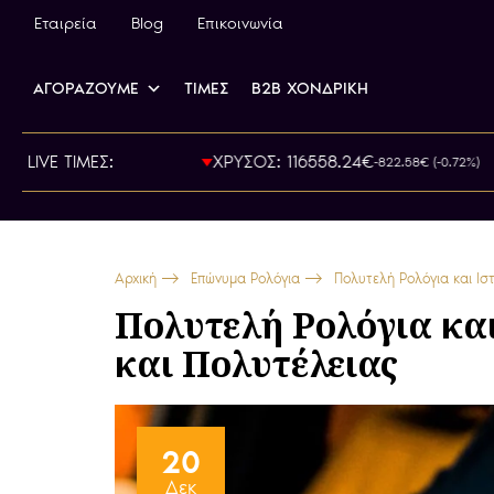
Εταιρεία
Blog
Επικοινωνία
ΑΓΟΡΑΖΟΥΜΕ
ΤΙΜΕΣ
B2B ΧΟΝΔΡΙΚΗ
ΡΑ: 800.00€
LIVE ΤΙΜΕΣ:
ΧΡΥΣΟΣ: 116558.24€
-822.58€ (-0.72%)
Αρχική
Επώνυμα Ρολόγια
Πολυτελή Ρολόγια και Ισ
Πολυτελή Ρολόγια και
και Πολυτέλειας
20
Δεκ