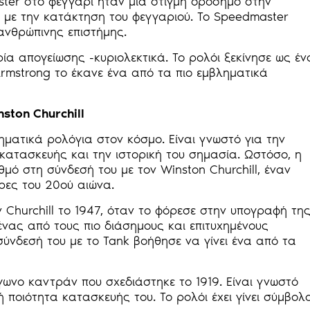
ter στο φεγγάρι ήταν μια στιγμή ορόσημο στην
ι με την κατάκτηση του φεγγαριού. Το Speedmaster
 ανθρώπινης επιστήμης.
ρία απογείωσης -κυριολεκτικά. Το ρολόι ξεκίνησε ως έν
rmstrong το έκανε ένα από τα πιο εμβληματικά
ston Churchill
ηματικά ρολόγια στον κόσμο. Είναι γνωστό για την
κατασκευής και την ιστορική του σημασία. Ωστόσο, η
μό στη σύνδεσή του με τον Winston Churchill, έναν
ρες του 20ού αιώνα.
 Churchill το 1947, όταν το φόρεσε στην υπογραφή τη
 ένας από τους πιο διάσημους και επιτυχημένους
σύνδεσή του με το Tank βοήθησε να γίνει ένα από τα
άγωνο καντράν που σχεδιάστηκε το 1919. Είναι γνωστό
 ποιότητα κατασκευής του. Το ρολόι έχει γίνει σύμβολ