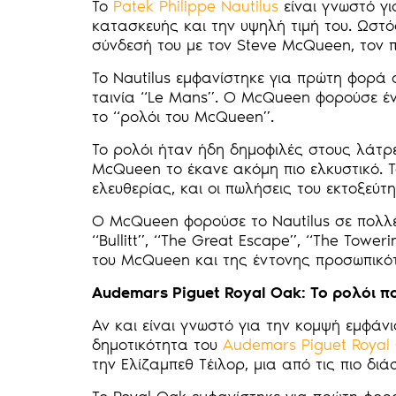
Το
Patek Philippe Nautilus
είναι γνωστό γι
κατασκευής και την υψηλή τιμή του. Ωστό
σύνδεσή του με τον Steve McQueen, τον π
Το Nautilus εμφανίστηκε για πρώτη φορά 
ταινία “Le Mans”. Ο McQueen φορούσε ένα 
το “ρολόι του McQueen”.
Το ρολόι ήταν ήδη δημοφιλές στους λάτρε
McQueen το έκανε ακόμη πιο ελκυστικό. Το
ελευθερίας, και οι πωλήσεις του εκτοξεύτ
Ο McQueen φορούσε το Nautilus σε πολλέ
“Bullitt”, “The Great Escape”, “The Tower
του McQueen και της έντονης προσωπικότ
Audemars Piguet Royal Oak: Το ρολόι π
Αν και είναι γνωστό για την κομψή εμφάν
δημοτικότητα του
Audemars Piguet Royal
την Ελίζαμπεθ Τέιλορ, μια από τις πιο δι