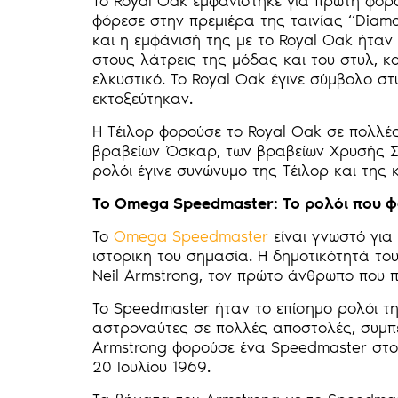
Το Royal Oak εμφανίστηκε για πρώτη φορά
φόρεσε στην πρεμιέρα της ταινίας “Diamo
και η εμφάνισή της με το Royal Oak ήταν
στους λάτρεις της μόδας και του στυλ, κα
ελκυστικό. Το Royal Oak έγινε σύμβολο στ
εκτοξεύτηκαν.
Η Τέιλορ φορούσε το Royal Oak σε πολλέ
βραβείων Όσκαρ, των βραβείων Χρυσής Σφ
ρολόι έγινε συνώνυμο της Τέιλορ και της
Το Omega Speedmaster: Το ρολόι που 
Το
Omega Speedmaster
είναι γνωστό για 
ιστορική του σημασία. Η δημοτικότητά το
Neil Armstrong, τον πρώτο άνθρωπο που 
Το Speedmaster ήταν το επίσημο ρολόι τ
αστροναύτες σε πολλές αποστολές, συμπε
Armstrong φορούσε ένα Speedmaster στο
20 Ιουλίου 1969.