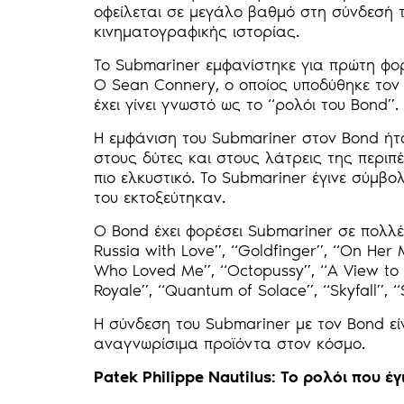
οφείλεται σε μεγάλο βαθμό στη σύνδεσή 
κινηματογραφικής ιστορίας.
Το Submariner εμφανίστηκε για πρώτη φορ
Ο Sean Connery, ο οποίος υποδύθηκε τον 
έχει γίνει γνωστό ως το “ρολόι του Bond”.
Η εμφάνιση του Submariner στον Bond ήτα
στους δύτες και στους λάτρεις της περιπέ
πιο ελκυστικό. Το Submariner έγινε σύμβολ
του εκτοξεύτηκαν.
Ο Bond έχει φορέσει Submariner σε πολλέ
Russia with Love”, “Goldfinger”, “On Her M
Who Loved Me”, “Octopussy”, “A View to a
Royale”, “Quantum of Solace”, “Skyfall”, “
Η σύνδεση του Submariner με τον Bond είν
αναγνωρίσιμα προϊόντα στον κόσμο.
Patek Philippe Nautilus: Το ρολόι που 