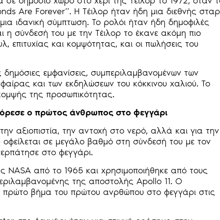
 σε δημόσιο χώρο στο χέρι της Τέιλορ το 1972, όταν τ
nds Are Forever”. Η Τέιλορ ήταν ήδη μια διεθνής σταρ
 μια ιδανική σύμπτωση. Το ρολόι ήταν ήδη δημοφιλές
ι η σύνδεσή του με την Τέιλορ το έκανε ακόμη πιο
υλ, επιτυχίας και κομψότητας, και οι πωλήσεις του
ς δημόσιες εμφανίσεις, συμπεριλαμβανομένων των
αίρας και των εκδηλώσεων του κόκκινου χαλιού. Το
 κομψής της προσωπικότητας.
φόρεσε ο πρώτος άνθρωπος στο φεγγάρι
την αξιοπιστία, την αντοχή στο νερό, αλλά και για την
υ οφείλεται σε μεγάλο βαθμό στη σύνδεσή του με τον
περπάτησε στο φεγγάρι.
ης NASA από το 1965 και χρησιμοποιήθηκε από τους
ριλαμβανομένης της αποστολής Apollo 11. Ο
 πρώτο βήμα του πρώτου ανρθώπου στο φεγγάρι στις