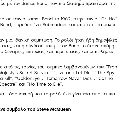
του με τον James Bond, τον πιο διάσημο πράκτορα της
ά σε ταινία James Bond το 1962, στην ταινία “Dr. No”
Bond, φορούσε ένα Submariner και από τότε το ρολόι
ν μια ιδανική σύμπτωση. Το ρολόι ήταν ήδη δημοφιλέ
τειας, και η σύνδεσή του με τον Bond το έκανε ακόμη
ο δύναμης, επιτυχίας και περιπέτειας, και οι πωλήσεις
ς από τις ταινίες του, συμπεριλαμβανομένων των “Fro
ajesty’s Secret Service”, “Live and Let Die”, “The Spy
 Kill”, “GoldenEye”, “Tomorrow Never Dies”, “Casino
Spectre” και “No Time to Die”.
αι τόσο ισχυρή που το ρολόι έχει γίνει ένα από τα πιο
έγινε σύμβολο του Steve McQueen