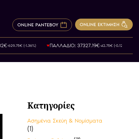
ONLINE ΕΚΤΙΜΗΣΗ
ONLINE ΡΑΝΤΕΒΟΥ
2€
ΠΑΛΛΑΔΙΟ: 37327.19€
-629.75€ (-1.36%)
-42.75€ (-0.12%)
Κατηγορίες
Ασημένια Σκεύη & Νομίσματα
(1)