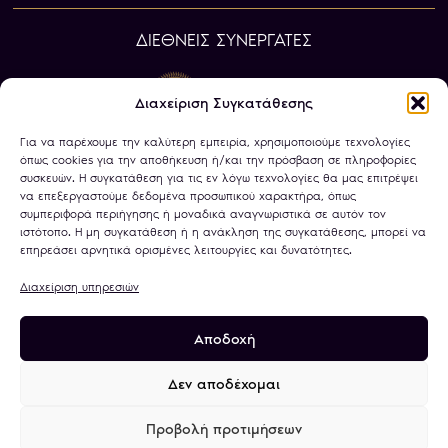
ΔΙΕΘΝΕΙΣ ΣΥΝΕΡΓΑΤΕΣ
Διαχείριση Συγκατάθεσης
Για να παρέχουμε την καλύτερη εμπειρία, χρησιμοποιούμε τεχνολογίες
όπως cookies για την αποθήκευση ή/και την πρόσβαση σε πληροφορίες
συσκευών. Η συγκατάθεση για τις εν λόγω τεχνολογίες θα μας επιτρέψει
να επεξεργαστούμε δεδομένα προσωπικού χαρακτήρα, όπως
συμπεριφορά περιήγησης ή μοναδικά αναγνωριστικά σε αυτόν τον
ιστότοπο. Η μη συγκατάθεση ή η ανάκληση της συγκατάθεσης, μπορεί να
επηρεάσει αρνητικά ορισμένες λειτουργίες και δυνατότητες.
Διαχείριση υπηρεσιών
Αποδοχή
Πολιτική Απορρήτου
Όροι Χρήσης
Χρήση Cookies
Τραπεζικοί Λογαριασμοί
Δεν αποδέχομαι
Προβολή προτιμήσεων