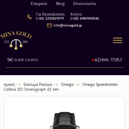
Εταιρεία
Blog
Επικοινωνία
Για Θεσσαλονίκη:
Κινητό:
(+30) 2310501979
(+30) 6981993546
info@minagold.gr
93.79€
ΑΣΗΜΙ: 1735.5€
+0.00€ (+0.00%)
-0
Αρχική
Επώνυμα Ρολόγια
Omega
Omega Speedmaster
Calibre 321 Chronograph 42 mm