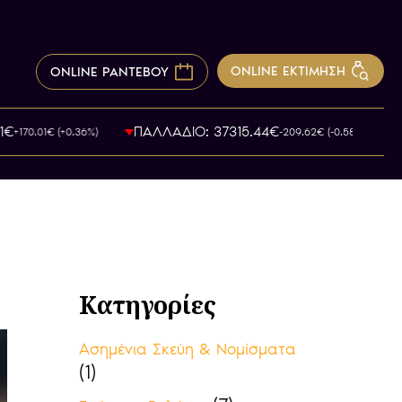
ONLINE ΕΚΤΙΜΗΣΗ
ONLINE ΡΑΝΤΕΒΟΥ
ΠΑΛΛΑΔΙΟ: 37315.44€
70.01€ (+0.36%)
-209.62€ (-0.58%)
Κατηγορίες
Ασημένια Σκεύη & Νομίσματα
(1)