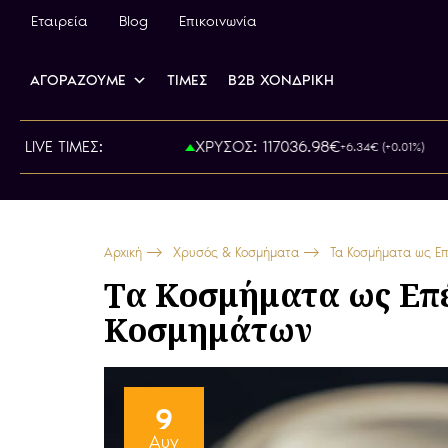
Εταιρεία
Blog
Επικοινωνία
ΑΓΟΡΑΖΟΥΜΕ
ΤΙΜΕΣ
B2B ΧΟΝΔΡΙΚΗ
: 800.00€
LIVE ΤΙΜΕΣ:
ΧΡΥΣΟΣ: 117036.98€
+6.34€ (+0.01%)
Αρχική
Χρυσός & Κοσμήματα
Τα Κοσμήματα ως Επ
Τα Κοσμήματα ως Επέ
Κοσμημάτων
9
Αυγ