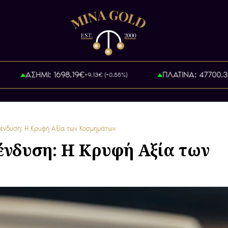
ΑΣΗΜΙ: 1698.19€
ΠΛΑΤΙΝΑ: 47700.31€
+9.13€ (+0.55%)
+1
ένδυση: Η Κρυφή Αξία των Κοσμημάτων
νδυση: Η Κρυφή Αξία των