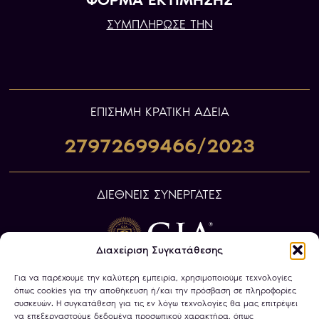
ΣΥΜΠΛΗΡΩΣΕ ΤΗΝ
ΕΠIΣΗΜΗ ΚΡΑΤΙΚΗ ΑΔΕΙΑ
27972699466/2023
ΔΙΕΘΝΕΙΣ ΣΥΝΕΡΓΑΤΕΣ
Διαχείριση Συγκατάθεσης
Για να παρέχουμε την καλύτερη εμπειρία, χρησιμοποιούμε τεχνολογίες
όπως cookies για την αποθήκευση ή/και την πρόσβαση σε πληροφορίες
συσκευών. Η συγκατάθεση για τις εν λόγω τεχνολογίες θα μας επιτρέψει
να επεξεργαστούμε δεδομένα προσωπικού χαρακτήρα, όπως