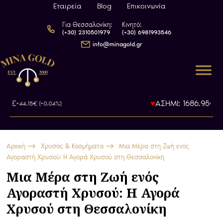
Εταιρεία
Blog
Επικοινωνία
Για Θεσσαλονίκη:
Κινητό:
(+30) 2310501979
(+30) 6981993546
info@minagold.gr
7€
ΑΣΗΜΙ: 1686.95€
+44.15€ (+0.04%)
-12.84€
Αρχική
Χρυσός & Κοσμήματα
Μια Μέρα στη Ζωή ενός
Αγοραστή Χρυσού: Η Αγορά Χρυσού στη Θεσσαλονίκη
Μια Μέρα στη Ζωή ενός
Αγοραστή Χρυσού: Η Αγορά
Χρυσού στη Θεσσαλονίκη