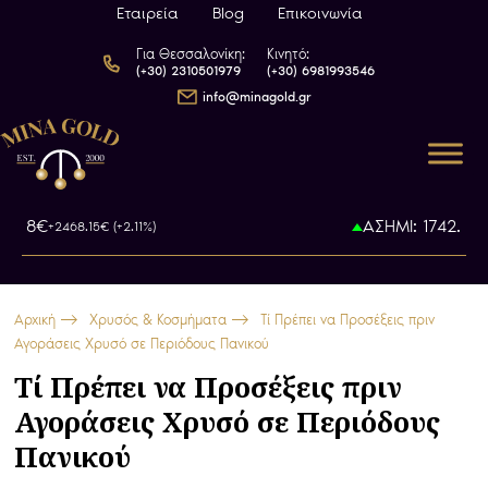
Εταιρεία
Blog
Επικοινωνία
Για Θεσσαλονίκη:
Κινητό:
(+30) 2310501979
(+30) 6981993546
info@minagold.gr
8.8€
ΑΣΗΜΙ: 1742.7€
+2468.15€ (+2.11%)
+53.
Αρχική
Χρυσός & Κοσμήματα
Τί Πρέπει να Προσέξεις πριν
Αγοράσεις Χρυσό σε Περιόδους Πανικού
Τί Πρέπει να Προσέξεις πριν
Αγοράσεις Χρυσό σε Περιόδους
Πανικού