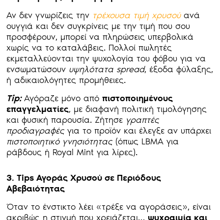
Αν δεν γνωρίζεις την
τρέχουσα τιμή χρυσού
ανά
ουγγιά και δεν συγκρίνεις με την τιμή που σου
προσφέρουν, μπορεί να πληρώσεις υπερβολικά
χωρίς να το καταλάβεις. Πολλοί πωλητές
εκμεταλλεύονται την ψυχολογία του φόβου για να
ενσωματώσουν
υψηλότατα spread
, έξοδα φύλαξης,
ή αδικαιολόγητες προμήθειες.
Tip:
Αγόραζε μόνο από
πιστοποιημένους
επαγγελματίες
, με διαφανή πολιτική τιμολόγησης
και φυσική παρουσία. Ζήτησε
γραπτές
προδιαγραφές
για το προϊόν και έλεγξε αν υπάρχει
πιστοποιητικό γνησιότητας
(όπως LBMA για
ράβδους ή Royal Mint για λίρες).
3. Tips Αγοράς Χρυσού σε Περιόδους
Αβεβαιότητας
Όταν το ένστικτο λέει «τρέξε να αγοράσεις», είναι
ακριβώς η στιγμή που χρειάζεται…
ψυχραιμία και