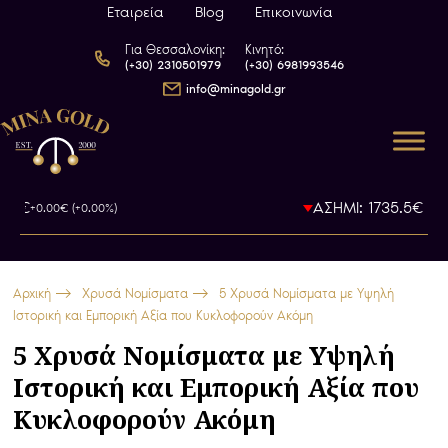
Εταιρεία
Blog
Επικοινωνία
Για Θεσσαλονίκη:
Κινητό:
(+30) 2310501979
(+30) 6981993546
info@minagold.gr
ΑΣΗΜΙ: 1735.5€
+0.00€ (+0.00%)
-0.00€ (-0
Αρχική
Χρυσά Νομίσματα
5 Χρυσά Νομίσματα με Υψηλή
Ιστορική και Εμπορική Αξία που Κυκλοφορούν Ακόμη
5 Χρυσά Νομίσματα με Υψηλή
Ιστορική και Εμπορική Αξία που
Κυκλοφορούν Ακόμη