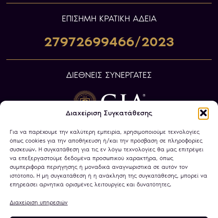
ΕΠIΣΗΜΗ ΚΡΑΤΙΚΗ ΑΔΕΙΑ
27972699466/2023
ΔΙΕΘΝΕΙΣ ΣΥΝΕΡΓΑΤΕΣ
Διαχείριση Συγκατάθεσης
Για να παρέχουμε την καλύτερη εμπειρία, χρησιμοποιούμε τεχνολογίες
όπως cookies για την αποθήκευση ή/και την πρόσβαση σε πληροφορίες
συσκευών. Η συγκατάθεση για τις εν λόγω τεχνολογίες θα μας επιτρέψει
να επεξεργαστούμε δεδομένα προσωπικού χαρακτήρα, όπως
συμπεριφορά περιήγησης ή μοναδικά αναγνωριστικά σε αυτόν τον
ιστότοπο. Η μη συγκατάθεση ή η ανάκληση της συγκατάθεσης, μπορεί να
επηρεάσει αρνητικά ορισμένες λειτουργίες και δυνατότητες.
Διαχείριση υπηρεσιών