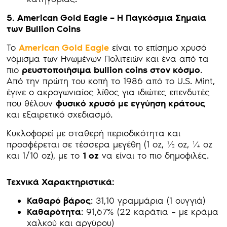
5. American Gold Eagle – Η Παγκόσμια Σημαία
των Bullion Coins
Το
American Gold Eagle
είναι το επίσημο χρυσό
νόμισμα των Ηνωμένων Πολιτειών και ένα από τα
πιο
ρευστοποιήσιμα bullion coins στον κόσμο
.
Από την πρώτη του κοπή το 1986 από το U.S. Mint,
έγινε ο ακρογωνιαίος λίθος για ιδιώτες επενδυτές
που θέλουν
φυσικό χρυσό με εγγύηση κράτους
και εξαιρετικό σχεδιασμό.
Κυκλοφορεί με σταθερή περιοδικότητα και
προσφέρεται σε τέσσερα μεγέθη (1 oz, ½ oz, ¼ oz
και 1/10 oz), με το
1 oz
να είναι το πιο δημοφιλές.
Τεχνικά Χαρακτηριστικά:
Καθαρό βάρος
: 31,10 γραμμάρια (1 ουγγιά)
Καθαρότητα
: 91,67% (22 καράτια – με κράμα
χαλκού και αργύρου)