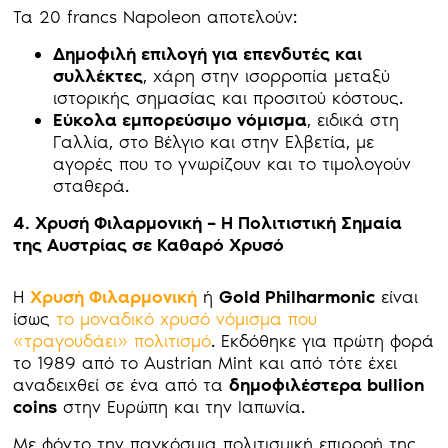
Τα 20 francs Napoleon αποτελούν:
Δημοφιλή επιλογή για επενδυτές και
συλλέκτες
, χάρη στην ισορροπία μεταξύ
ιστορικής σημασίας και προσιτού κόστους.
Εύκολα εμπορεύσιμο νόμισμα
, ειδικά στη
Γαλλία, στο Βέλγιο και στην Ελβετία, με
αγορές που το γνωρίζουν και το τιμολογούν
σταθερά.
4. Χρυσή Φιλαρμονική – Η Πολιτιστική Σημαία
της Αυστρίας σε Καθαρό Χρυσό
Η
Χρυσή Φιλαρμονική
ή
Gold Philharmonic
είναι
ίσως
το μοναδικό χρυσό νόμισμα που
«τραγουδάει» πολιτισμό
. Εκδόθηκε για πρώτη φορά
το 1989 από το Austrian Mint και από τότε έχει
αναδειχθεί σε ένα από τα
δημοφιλέστερα bullion
coins
στην Ευρώπη και την Ιαπωνία.
Με φόντο την παγκόσμια πολιτισμική επιρροή της