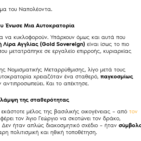
σμα του Ναπολέοντα.
που Ένωσε Μια Αυτοκρατορία
α να κυκλοφορούν. Υπάρχουν όμως και αυτά που
 Λίρα Αγγλίας (Gold Sovereign)
είναι ίσως το πιο
ου μετατράπηκε σε εργαλείο επιρροής, κυριαρχίας
ης Νομισματικής Μεταρρύθμισης, λίγο μετά τους
Αυτοκρατορία χρειαζόταν ένα σταθερό,
παγκοσμίως
 αντιπροσωπεύει. Και το απέκτησε.
η λάμψη της σταθερότητας
ο εκάστοτε μέλος της βασιλικής οικογένειας – από
τον
 φέρει τον Άγιο Γεώργιο να σκοτώνει τον δράκο,
i. Δεν ήταν απλώς διακοσμητικό σχέδιο – ήταν
σύμβολ
αρη πολιτισμική και ηθική τοποθέτηση.