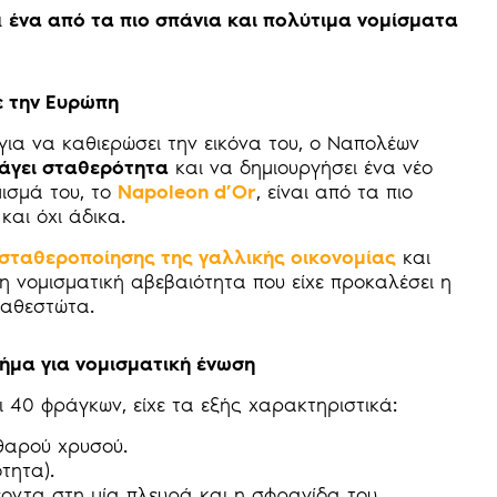
ι
ένα από τα πιο σπάνια και πολύτιμα νομίσματα
ε την Ευρώπη
ια να καθιερώσει την εικόνα του, ο Ναπολέων
άγει σταθερότητα
και να δημιουργήσει ένα νέο
μισμά του, το
Napoleon d’Or
, είναι από τα πιο
και όχι άδικα.
σταθεροποίησης της γαλλικής οικονομίας
και
 νομισματική αβεβαιότητα που είχε προκαλέσει η
καθεστώτα.
ήμα για νομισματική ένωση
ι 40 φράγκων, είχε τα εξής χαρακτηριστικά:
θαρού χρυσού.
τητα).
έοντα στη μία πλευρά και η σφραγίδα του