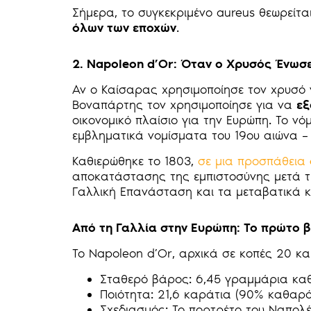
Σήμερα, το συγκεκριμένο aureus θεωρείτα
όλων των εποχών
.
2. Napoleon d’Or: Όταν ο Χρυσός Ένωσ
Αν ο Καίσαρας χρησιμοποίησε τον χρυσό γ
Βοναπάρτης τον χρησιμοποίησε για να
εξ
οικονομικό πλαίσιο για την Ευρώπη. Το νό
εμβληματικά νομίσματα του 19ου αιώνα – 
Καθιερώθηκε το 1803,
σε μια προσπάθεια
αποκατάστασης της εμπιστοσύνης μετά τη
Γαλλική Επανάσταση και τα μεταβατικά 
Από τη Γαλλία στην Ευρώπη: Το πρώτο β
Το Napoleon d’Or, αρχικά σε κοπές 20 κα
Σταθερό βάρος: 6,45 γραμμάρια κα
Ποιότητα: 21,6 καράτια (90% καθαρό
Σχεδιασμός: Το πορτρέτο του Ναπολ