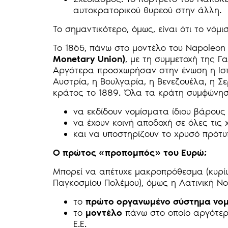
αυτοκρατορικού θυρεού στην άλλη.
Το σημαντικότερο, όμως, είναι ότι το νόμ
Το 1865, πάνω στο μοντέλο του Napoleon 
Monetary Union)
, με τη συμμετοχή της Γα
Αργότερα προσχωρήσαν στην ένωση η Ισπα
Αυστρία, η Βουλγαρία, η Βενεζουέλα, η Σ
κράτος το 1889. Όλα τα κράτη συμφώνησ
να εκδίδουν νομίσματα ίδιου βάρους
να έχουν κοινή αποδοχή σε όλες τις 
και να υποστηρίζουν το χρυσό πρότυπ
Ο πρώτος «προπομπός» του Ευρώ;
Μπορεί να απέτυχε μακροπρόθεσμα (κυρίω
Παγκοσμίου Πολέμου), όμως η Λατινική Ν
το
πρώτο οργανωμένο σύστημα νομ
το
μοντέλο
πάνω στο οποίο αργότερα
Ε.Ε.