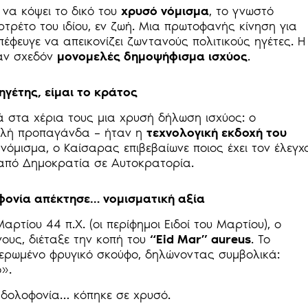
 να κόψει το δικό του
χρυσό νόμισμα
, το γνωστό
ορτρέτο του ιδίου, εν ζωή. Μια πρωτοφανής κίνηση για
έφευγε να απεικονίζει ζωντανούς πολιτικούς ηγέτες. Η
αν σχεδόν
μονομελές δημοψήφισμα ισχύος
.
ηγέτης, είμαι το κράτος
ά στα χέρια τους μια χρυσή δήλωση ισχύος: ο
απλή προπαγάνδα – ήταν η
τεχνολογική εκδοχή του
νόμισμα, ο Καίσαρας επιβεβαίωνε ποιος έχει τον έλεγχ
 από Δημοκρατία σε Αυτοκρατορία.
οφονία απέκτησε… νομισματική αξία
ρτίου 44 π.Χ. (οι περίφημοι Ειδοί του Μαρτίου), ο
ους, διέταξε την κοπή του
“Eid Mar” aureus
. Το
υθερωμένο φρυγικό σκούφο, δηλώνοντας συμβολικά:
».
α δολοφονία… κόπηκε σε χρυσό.