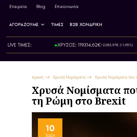
Εταιρεία
Blog
Επικοινωνία
ΑΓΟΡΑΖΟΥΜΕ
ΤΙΜΕΣ
B2B ΧΟΝΔΡΙΚΗ
: 815.00€
LIVE ΤΙΜΕΣ:
ΧΡΥΣΟΣ: 119314.62€
+2283.97€ (+1.95%)
Αρχική
Χρυσά Νομίσματα
Χρυσά Νομίσματα που Ά
Χρυσά Νομίσματα που
τη Ρώμη στο Brexit
10
Ιούν