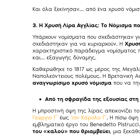
Και όλα ξεκίνησαν… από ένα χρυσό νόμι
3. Η Χρυσή Λίρα Αγγλίας: Το Νόμισμα 
Υπάρχουν νομίσματα που σχεδιάστηκαν γι
σχεδιάστηκαν για να κυριαρχούν. Η
Χρυσή
χαρακτηριστικό παράδειγμα νομίσματος π
και… εξαγωγής δύναμης.
Καθιερώθηκε το 1817 ως μέρος της Μεγάλ
Ναπολεόντειους πολέμους. Η Βρετανική 
αναγνωρίσιμο χρυσό νόμισμα
που να την
Από τη σφραγίδα της εξουσίας στ
Η μπροστινή όψη της λίρας απεικονίζει τ
Γεώργιο Γ’
έως
τον Κάρολο Γ’
. Η πίσω όψη
εμβληματικό έργο του Benedetto Pistrucc
του «καλού» που θριαμβεύει
, μια ξεκάθ