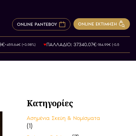
ONLINE ΕΚΤΙΜΗΣΗ
ONLINE ΡΑΝΤΕΒΟΥ
ΠΑΛΛΑΔΙΟ: 37340.07€
459.64€ (+0.98%)
-184.99€ (-0.51%)
Κατηγορίες
Ασημένια Σκεύη & Νομίσματα
(1)