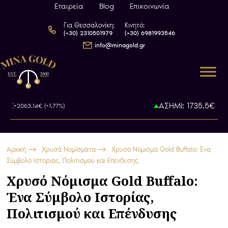
Εταιρεία
Blog
Επικοινωνία
Για Θεσσαλονίκη:
Κινητό:
(+30) 2310501979
(+30) 6981993546
info@minagold.gr
€
ΑΣΗΜΙ: 1735.5€
+2063.14€ (+1.77%)
+46.44€ (
Αρχική
Χρυσά Νομίσματα
Χρυσό Νόμισμα Gold Buffalo: Ένα
Σύμβολο Ιστορίας, Πολιτισμού και Επένδυσης
Χρυσό Νόμισμα Gold Buffalo:
Ένα Σύμβολο Ιστορίας,
Πολιτισμού και Επένδυσης