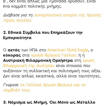
Β΄, δεν είναι απλώς μια «μονάδα χρυσού». Είναι
ένα κομμάτι πολιτικής μνήμης.
Διάβασε για τη
συναρπαστική ιστορία της Χρυσής
Λίρας Αγγλίας
2. Εθνικά Σύμβολα που Επηρεάζουν την
Εμπορικότητα
Ο
αετός
των ΗΠΑ στο
American Gold Eagle
, ο
κόκορας
στα
χρυσά Φράγκα Γαλλίας
ή η
Αυστριακή Φιλαρμονική Ορχήστρα
στη
χρυσή
Φιλαρμονική της Αυστρίας
είναι στοιχεία που
αυξάνουν τη συλλεκτική και πολιτισμική τους αξία.
Δεν είναι απλώς εικαστικά, αλλά είναι ταυτότητες.
Γνώρισε
τα Γαλλικά Χρυσά Φράγκα και το
σύμβολό τους
3. Νόμισμα ως Μνήμη, Όχι Μόνο ως Μέταλλο