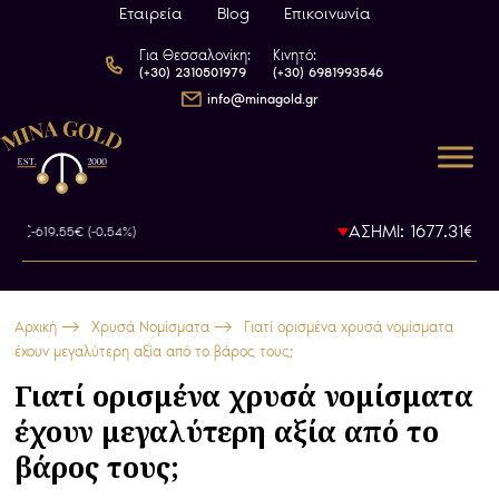
Εταιρεία
Blog
Επικοινωνία
Για Θεσσαλονίκη:
Κινητό:
(+30) 2310501979
(+30) 6981993546
info@minagold.gr
€
ΑΣΗΜΙ: 1677.31€
-619.55€ (-0.54%)
-22.48€ 
Αρχική
Χρυσά Νομίσματα
Γιατί ορισμένα χρυσά νομίσματα
έχουν μεγαλύτερη αξία από το βάρος τους;
Γιατί ορισμένα χρυσά νομίσματα
έχουν μεγαλύτερη αξία από το
βάρος τους;