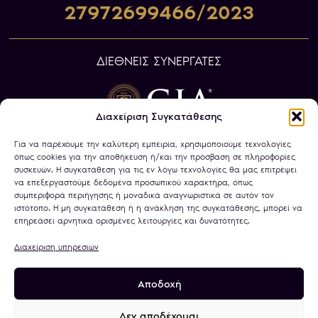
27972699466/2023
ΔΙΕΘΝΕΙΣ ΣΥΝΕΡΓΑΤΕΣ
Διαχείριση Συγκατάθεσης
Για να παρέχουμε την καλύτερη εμπειρία, χρησιμοποιούμε τεχνολογίες
όπως cookies για την αποθήκευση ή/και την πρόσβαση σε πληροφορίες
συσκευών. Η συγκατάθεση για τις εν λόγω τεχνολογίες θα μας επιτρέψει
να επεξεργαστούμε δεδομένα προσωπικού χαρακτήρα, όπως
συμπεριφορά περιήγησης ή μοναδικά αναγνωριστικά σε αυτόν τον
ιστότοπο. Η μη συγκατάθεση ή η ανάκληση της συγκατάθεσης, μπορεί να
επηρεάσει αρνητικά ορισμένες λειτουργίες και δυνατότητες.
Διαχείριση υπηρεσιών
Αποδοχή
Πολιτική Απορρήτου
Όροι Χρήσης
Χρήση Cookies
Τραπεζικοί Λογαριασμοί
Δεν αποδέχομαι