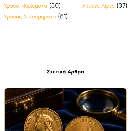
(50)
(37)
Χρυσά Νομίσματα
Χρυσές Λίρες
(51)
Χρυσός & Κοσμήματα
Σχετικά Άρθρα