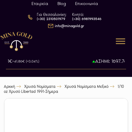
Εταιρεία
Blog
Επικοινωνία
Για Θεσσαλονίκη:
Κινητό:
(+30) 2310501979
(+30) 6981993546
info@minagold.gr
2.51€
ΑΣΗΜΙ: 1697.76€
+41.86€ (+0.04%)
+
Αρχική
Χρυσά Νομίσματα
Χρυσά Νομίσματα Μεξικό
1/10
oz Χρυσό Libertad 1991-Σήμερα