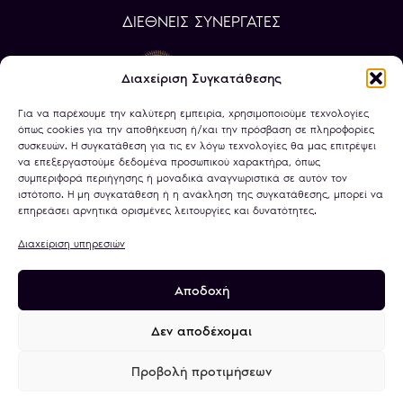
ΔΙΕΘΝΕΙΣ ΣΥΝΕΡΓΑΤΕΣ
Διαχείριση Συγκατάθεσης
Για να παρέχουμε την καλύτερη εμπειρία, χρησιμοποιούμε τεχνολογίες
όπως cookies για την αποθήκευση ή/και την πρόσβαση σε πληροφορίες
συσκευών. Η συγκατάθεση για τις εν λόγω τεχνολογίες θα μας επιτρέψει
να επεξεργαστούμε δεδομένα προσωπικού χαρακτήρα, όπως
συμπεριφορά περιήγησης ή μοναδικά αναγνωριστικά σε αυτόν τον
ιστότοπο. Η μη συγκατάθεση ή η ανάκληση της συγκατάθεσης, μπορεί να
επηρεάσει αρνητικά ορισμένες λειτουργίες και δυνατότητες.
Διαχείριση υπηρεσιών
Αποδοχή
Πολιτική Απορρήτου
Όροι Χρήσης
Χρήση Cookies
Τραπεζικοί Λογαριασμοί
Δεν αποδέχομαι
Προβολή προτιμήσεων
© 2026
minagold.gr
· All rights reserved · A