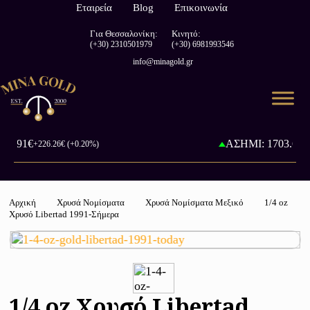
Εταιρεία
Blog
Επικοινωνία
Για Θεσσαλονίκη:
Κινητό:
(+30) 2310501979
(+30) 6981993546
info@minagold.gr
6.91€
ΑΣΗΜΙ: 1703.65€
+226.26€ (+0.20%)
+1
Αρχική
Χρυσά Νομίσματα
Χρυσά Νομίσματα Μεξικό
1/4 oz
Χρυσό Libertad 1991-Σήμερα
1/4 oz Χρυσό Libertad