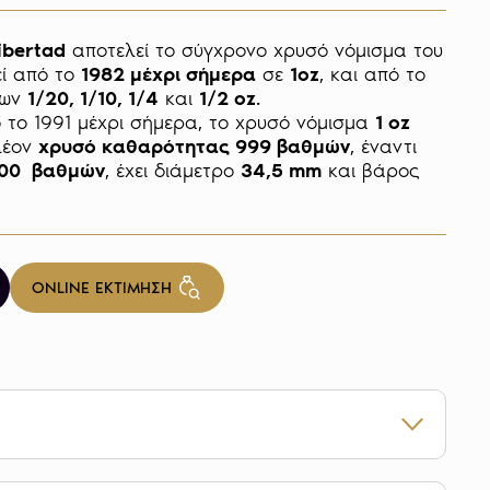
ibertad
 αποτελεί το σύγχρονο χρυσό νόμισμα του 
ί από το 
1982 μέχρι σήμερα
 σε 
1oz
, και από το 
των 
1/20, 1/10, 1/4
 και 
1/2 oz
. 

 το 1991 μέχρι σήμερα, το χρυσό νόμισμα 
1 oz 
λέον 
χρυσό καθαρότητας 999 βαθμών
, έναντι 
00  βαθμών
, έχει διάμετρο 
34,5 mm
 και βάρος 
ONLINE ΕΚΤΙΜΗΣΗ