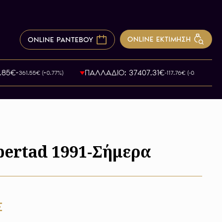
ONLINE ΕΚΤΙΜΗΣΗ
ONLINE ΡΑΝΤΕΒΟΥ
€
ΠΑΛΛΑΔΙΟ: 37407.31€
+361.55€ (+0.77%)
-117.76€ (-0.32%)
bertad 1991-Σήμερα
Σ