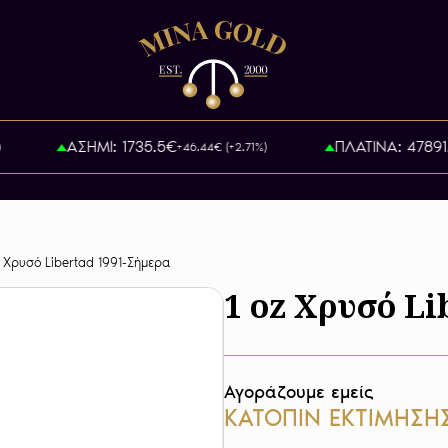
ΑΣΗΜΙ: 1735.5€
ΠΛΑΤΙΝΑ: 47891.85
+46.44€ (+2.71%)
z Χρυσό Libertad 1991-Σήμερα
1 oz Χρυσό Li
Αγοράζουμε εμείς
ΚΑΤΟΠΙΝ ΕΚΤΙΜΗΣΗ