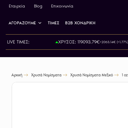
Εταιρεία
Blog
Επικοινωνία
ΑΓΟΡΑΖΟΥΜΕ
ΤΙΜΕΣ
B2B ΧΟΝΔΡΙΚΗ
ΡΑ: 815.00€
LIVE ΤΙΜΕΣ:
ΧΡΥΣΟΣ: 119093.79€
+2063.14€ (+1.77%)
Αρχική
Χρυσά Νομίσματα
Χρυσά Νομίσματα Μεξικό
1 o