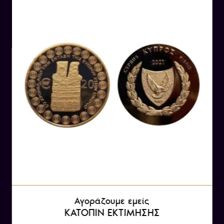
ανάλογα με το μέταλλο που χρησιμοποιήθηκε,
την καθαρότητα του μετάλλου και την περίοδο
και την περιοχή που χρησιμοποιούνταν. Στην
αρχαία Ελλάδα, το τάλαντο είχε αξία ίση με το
βάρος του σε χρυσό, ενώ στη Ρώμη, το τάλαντο
είχε αξία 1/72 από μία ρωμαϊκή λίβρα.
Τα τάλαντα συνήθως χρησιμοποιούνταν για να
μετρήσουν μεγάλα ποσά χρημάτων και στη
συνέχεια να τα μεταφέρουν. Για παράδειγμα,
ένας αγοραστής μπορούσε να αγοράσει ένα
αντικείμενο στην αγορά και να το πληρώσει με
10 τάλαντα, τα οποία θα έπρεπε να ζυγιστούν
στη ζυγαριά για να βεβαιωθεί ότι έχουν το
σωστό βάρος.
Αγοράζουμε εμείς
ΚΑΤΟΠΙΝ ΕΚΤΙΜΗΣΗΣ