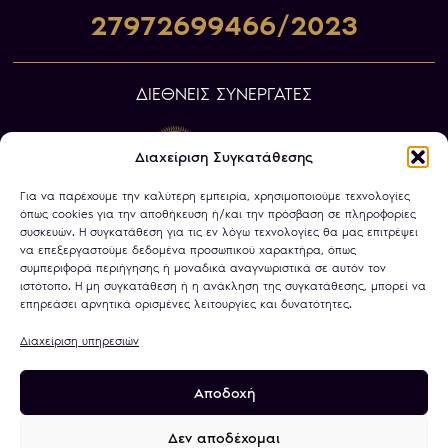
27972699466/2023
ΔΙΕΘΝΕΙΣ ΣΥΝΕΡΓΑΤΕΣ
Διαχείριση Συγκατάθεσης
Για να παρέχουμε την καλύτερη εμπειρία, χρησιμοποιούμε τεχνολογίες
όπως cookies για την αποθήκευση ή/και την πρόσβαση σε πληροφορίες
συσκευών. Η συγκατάθεση για τις εν λόγω τεχνολογίες θα μας επιτρέψει
να επεξεργαστούμε δεδομένα προσωπικού χαρακτήρα, όπως
συμπεριφορά περιήγησης ή μοναδικά αναγνωριστικά σε αυτόν τον
ιστότοπο. Η μη συγκατάθεση ή η ανάκληση της συγκατάθεσης, μπορεί να
επηρεάσει αρνητικά ορισμένες λειτουργίες και δυνατότητες.
Διαχείριση υπηρεσιών
Αποδοχή
Πολιτική Απορρήτου
Όροι Χρήσης
Χρήση Cookies
Τραπεζικοί Λογαριασμοί
Δεν αποδέχομαι