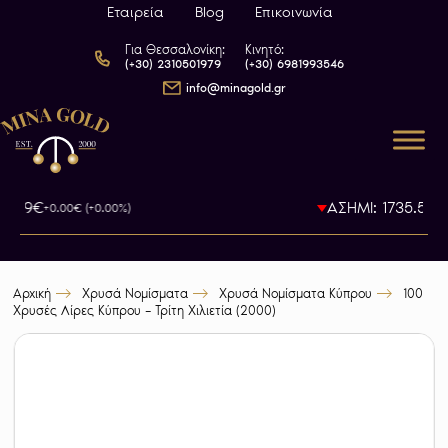
Εταιρεία
Blog
Επικοινωνία
Για Θεσσαλονίκη:
Κινητό:
(+30) 2310501979
(+30) 6981993546
info@minagold.gr
93.79€
ΑΣΗΜΙ: 1735.5€
+0.00€ (+0.00%)
-0
Αρχική
Χρυσά Νομίσματα
Χρυσά Νομίσματα Κύπρου
100
Χρυσές Λίρες Κύπρου – Τρίτη Χιλιετία (2000)