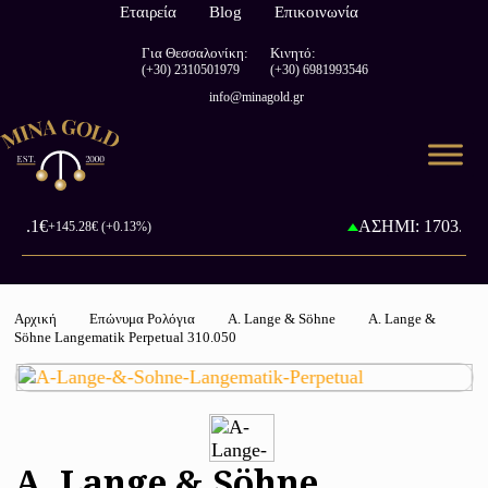
Εταιρεία
Blog
Επικοινωνία
Για Θεσσαλονίκη:
Κινητό:
(+30) 2310501979
(+30) 6981993546
info@minagold.gr
26.1€
ΑΣΗΜΙ: 1703.04€
+145.28€ (+0.13%)
+
Αρχική
Επώνυμα Ρολόγια
A. Lange & Söhne
A. Lange &
Söhne Langematik Perpetual 310.050
A. Lange & Söhne