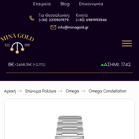
Εταιρεία
Blog
Επικοινωνία
Για Θεσσαλονίκη:
Κινητό:
(+30) 2310501979
(+30) 6981993546
info@minagold.gr
98.8€
ΑΣΗΜΙ: 1742.7€
+2468.15€ (+2.11%)
+
Αρχική
Επώνυμα Ρολόγια
Omega
Omega Constellation