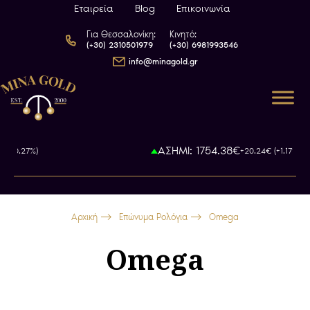
Εταιρεία
Blog
Επικοινωνία
Για Θεσσαλονίκη:
Κινητό:
(+30) 2310501979
(+30) 6981993546
info@minagold.gr
ΑΣΗΜΙ: 1754.38€
27%)
+20.24€ (+1.17%)
Αρχική
Επώνυμα Ρολόγια
Omega
Omega