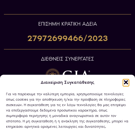
ΕΠIΣΗΜΗ ΚΡΑΤΙΚΗ ΑΔΕΙΑ
27972699466/2023
ΔΙΕΘΝΕΙΣ ΣΥΝΕΡΓΑΤΕΣ
Διαχείριση Συγκατάθεσης
Για να παρέχουμε την καλύτερη εμπειρία, χρησιμοποιούμε τεχνολογίες
όπως cookies για την αποθήκευση ή/και την πρόσβαση σε πληροφορίες
συσκευών. Η συγκατάθεση για τις εν λόγω τεχνολογίες θα μας επιτρέψει
να επεξεργαστούμε δεδομένα προσωπικού χαρακτήρα, όπως
συμπεριφορά περιήγησης ή μοναδικά αναγνωριστικά σε αυτόν τον
ιστότοπο. Η μη συγκατάθεση ή η ανάκληση της συγκατάθεσης, μπορεί να
επηρεάσει αρνητικά ορισμένες λειτουργίες και δυνατότητες.