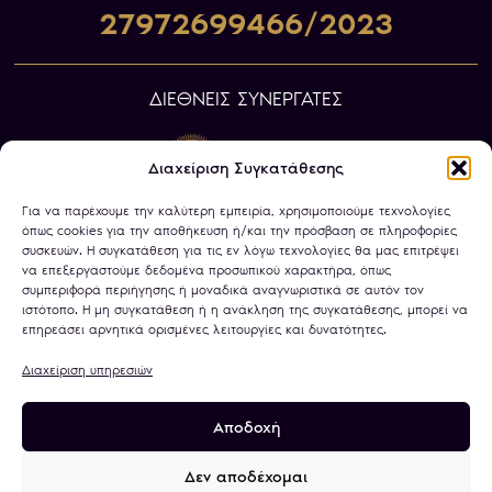
27972699466/2023
ΔΙΕΘΝΕΙΣ ΣΥΝΕΡΓΑΤΕΣ
Διαχείριση Συγκατάθεσης
Για να παρέχουμε την καλύτερη εμπειρία, χρησιμοποιούμε τεχνολογίες
όπως cookies για την αποθήκευση ή/και την πρόσβαση σε πληροφορίες
συσκευών. Η συγκατάθεση για τις εν λόγω τεχνολογίες θα μας επιτρέψει
να επεξεργαστούμε δεδομένα προσωπικού χαρακτήρα, όπως
συμπεριφορά περιήγησης ή μοναδικά αναγνωριστικά σε αυτόν τον
ιστότοπο. Η μη συγκατάθεση ή η ανάκληση της συγκατάθεσης, μπορεί να
επηρεάσει αρνητικά ορισμένες λειτουργίες και δυνατότητες.
Διαχείριση υπηρεσιών
Αποδοχή
Πολιτική Απορρήτου
Όροι Χρήσης
Χρήση Cookies
Τραπεζικοί Λογαριασμοί
Δεν αποδέχομαι