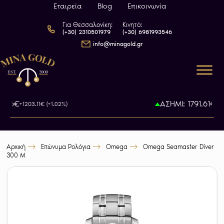
Εταιρεία
Blog
Επικοινωνία
Για Θεσσαλονίκη:
Κινητό:
(+30) 2310501979
(+30) 6981993546
info@minagold.gr
3.46€
ΑΣΗΜΙ: 1791.61€
+1203.11€ (+1.02%)
+57
Αρχική
Επώνυμα Ρολόγια
Omega
Omega Seamaster Diver
300 M