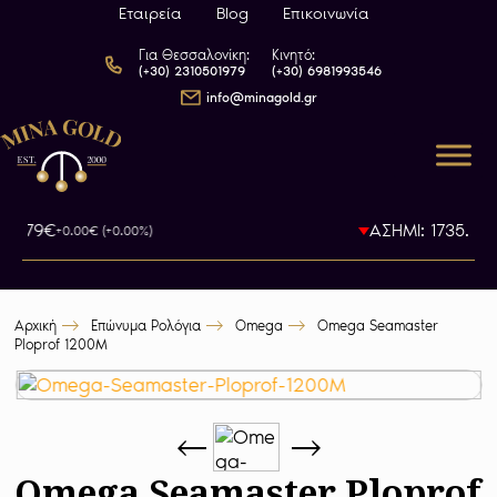
Εταιρεία
Blog
Επικοινωνία
Για Θεσσαλονίκη:
Κινητό:
(+30) 2310501979
(+30) 6981993546
info@minagold.gr
93.79€
ΑΣΗΜΙ: 1735.5€
+0.00€ (+0.00%)
-0
Αρχική
Επώνυμα Ρολόγια
Omega
Omega Seamaster
Ploprof 1200M
Omega Seamaster Ploprof