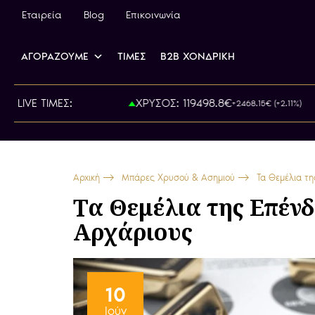
Εταιρεία
Blog
Επικοινωνία
ΑΓΟΡΑΖΟΥΜΕ
ΤΙΜΕΣ
B2B ΧΟΝΔΡΙΚΗ
: 815.00€
LIVE ΤΙΜΕΣ:
ΧΡΥΣΟΣ: 119498.8€
+2468.15€ (+2.11%)
Αρχική
Μπάρες Χρυσού & Ασημιού
Τα Θεμέλια τη
Τα Θεμέλια της Επένδ
Αρχάριους
10
Ιούν