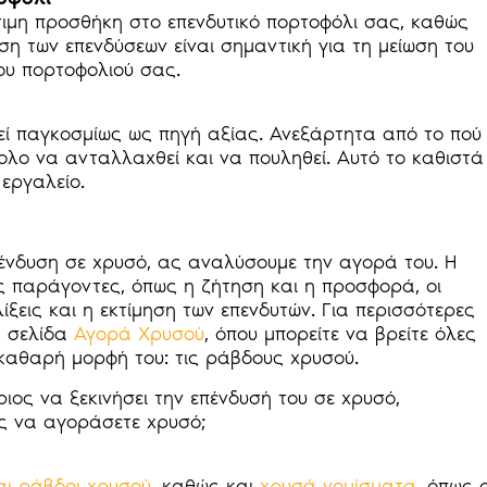
τιμη προσθήκη στο επενδυτικό πορτοφόλι σας, καθώς
η των επενδύσεων είναι σημαντική για τη μείωση του
ου πορτοφολιού σας.
θεί παγκοσμίως ως πηγή αξίας. Ανεξάρτητα από το πού
κολο να ανταλλαχθεί και να πουληθεί. Αυτό το καθιστά
 εργαλείο.
ένδυση σε χρυσό, ας αναλύσουμε την αγορά του. Η
ς παράγοντες, όπως η ζήτηση και η προσφορά, οι
λίξεις και η εκτίμηση των επενδυτών. Για περισσότερες
η σελίδα
Αγορά Χρυσού
, όπου μπορείτε να βρείτε όλες
 καθαρή μορφή του: τις ράβδους χρυσού.
ος να ξεκινήσει την επένδυσή του σε χρυσό,
ς να αγοράσετε χρυσό;
αι ράβδοι χρυσού
, καθώς και
χρυσά νομίσματα
, όπως ο