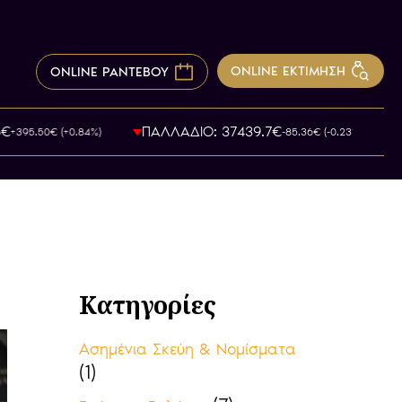
ONLINE ΕΚΤΙΜΗΣΗ
ONLINE ΡΑΝΤΕΒΟΥ
ΠΑΛΛΑΔΙΟ: 37439.7€
395.50€ (+0.84%)
-85.36€ (-0.23%)
Κατηγορίες
Ασημένια Σκεύη & Νομίσματα
(1)