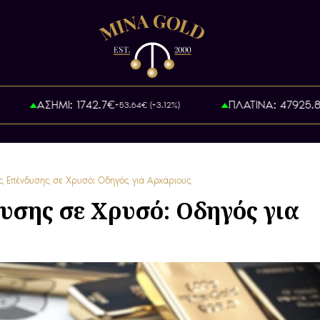
ΑΣΗΜΙ: 1742.7€
ΠΛΑΤΙΝΑ: 47925.8€
+53.64€ (+3.12%)
+
ς Επένδυσης σε Χρυσό: Οδηγός για Αρχάριους
υσης σε Χρυσό: Οδηγός για