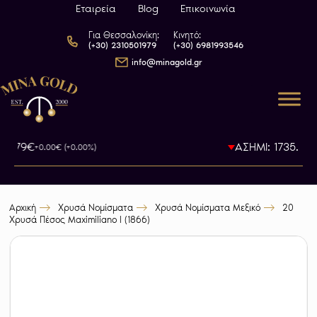
Εταιρεία
Blog
Επικοινωνία
Για Θεσσαλονίκη:
Κινητό:
(+30) 2310501979
(+30) 6981993546
info@minagold.gr
93.79€
ΑΣΗΜΙ: 1735.5€
+0.00€ (+0.00%)
-0
Αρχική
Χρυσά Νομίσματα
Χρυσά Νομίσματα Μεξικό
20
Χρυσά Πέσος Maximiliano I (1866)