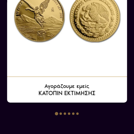
Μεξικού, αλλά το αρνήθηκε αρχικά. Τελικά το
1863, ύστερα από πιέσεις του Ναπολέοντα Γ’,
δέχθηκε την πρόταση και έφθασε στο Μεξικό το
1864. Αντιμετώπισε δυσκολίες στο να
αναγνωριστεί ως νόμιμος βασιλιάς και έπρεπε
να αντιμετωπίσει τον ανταρτοπόλεμο ενάντια
στον γαλλικό στρατό.
Αγοράζουμε εμείς
ΚΑΤΟΠΙΝ ΕΚΤΙΜΗΣΗΣ