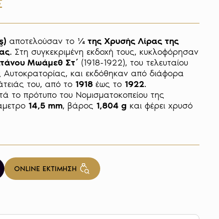
Σ
ş)
 αποτελούσαν το 
¼ της Χρυσής Λίρας της 
ας
. Στη συγκεκριμένη εκδοχή τους, κυκλοφόρησαν 
τάνου Μωάμεθ Στ΄
 (1918-1922), του τελευταίου 
 Αυτοκρατορίας, και εκδόθηκαν από διάφορα 
τειάς του, από το 
1918 
έως το 
1922
. 

τά το πρότυπο του Νομισματοκοπείου της 
άμετρο 
14,5 mm
, βάρος 
1,804 g
 και φέρει χρυσό 
ONLINE ΕΚΤΙΜΗΣΗ