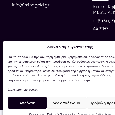
info@minagold.gr
Αττική, Κη
14562, Λ. 
Καβάλα, E
ΧΑΡΤΗΣ
Διαχείριση Συγκατάθεσης
ΕΠIΣΗΜΗ ΚΡΑΤΙΚΗ ΑΔΕΙΑ
Για να παρέχουμε την καλύτερη εμπειρία, χρησιμοποιούμε τεχνολογίες όπω
για την αποθήκευση ή/και την πρόσβαση σε πληροφορίες συσκευών. Η συγ
27972699466/2023
για τις εν λόγω τεχνολογίες θα μας επιτρέψει να επεξεργαστούμε δεδομέν
προσωπικού χαρακτήρα, όπως συμπεριφορά περιήγησης ή μοναδικά αναγνω
αυτόν τον ιστότοπο. Η μη συγκατάθεση ή η ανάκληση της συγκατάθεσης, μ
επηρεάσει αρνητικά ορισμένες λειτουργίες και δυνατότητες.
Διαχείριση υπηρεσιών
Πολιτική Απορρήτου
Όροι Χρήσης
Χρήση C
Αποδοχή
Δεν αποδέχομαι
Προβολή προτ
Όροι χρήσης
Πολιτική Προστασίας Προσωπικών Δεδομένων