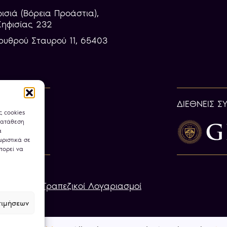
φισιά (Βόρεια Προάστια),
Κηφισίας 232
ρυθρού Σταυρού 11, 65403
ΔΙΕΘΝΕΙΣ Σ
ς cookies
κατάθεση
α
ριστικά σε
πορεί να
ookies
Τραπεζικοί Λογαριασμοί
ιμήσεων