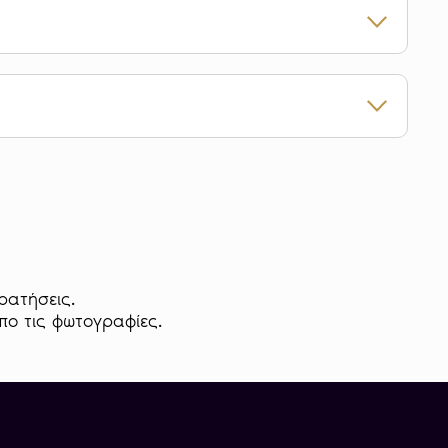
 διάφορα νομισματοκοπεία παρουσιάζουν μικρές
υτοκρατορία
να με το πρότυπο του Νομισματοκοπείου της
ρυσό νόμισμα 25 Χρυσά Γρόσια – Μωάμεθ Στ’
 μπροστά όψη του τη σουλτανική υπογραφή
ιλείας περιστοιχισμένα από παράσταση που
ρατήσεις.
ασταυρούμενους πυρσούς επί κλάδων δάφνης,
απο τις φωτογραφίες.
εση 7 άστρων.
ρυσό νόμισμα φέρει στέφανο δάφνης, ο οποίος
ο άστρο. Εντός του στεφάνου αναγράφεται
αποδίδεται ως «Δόξα σ’ Αυτόν», ο τόπος και η