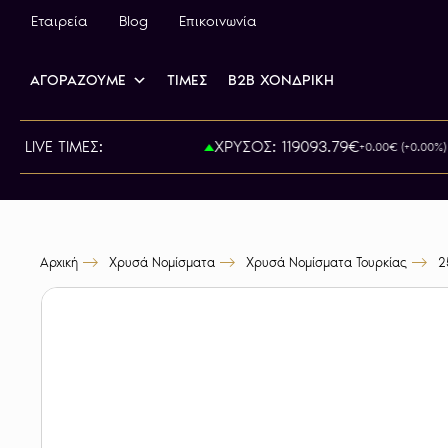
Εταιρεία
Blog
Επικοινωνία
ΑΓΟΡΑΖΟΥΜΕ
ΤΙΜΕΣ
B2B ΧΟΝΔΡΙΚΗ
ΙΡΑ: 825.00€
LIVE ΤΙΜΕΣ:
ΧΡΥΣΟΣ: 119093.79€
+0.00€ (+0.00%)
Αρχική
Χρυσά Νομίσματα
Χρυσά Νομίσματα Τουρκίας
2