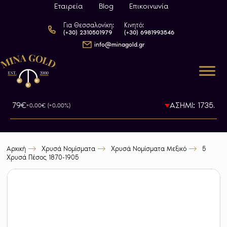
Εταιρεία
Blog
Επικοινωνία
Για Θεσσαλονίκη:
Κινητό:
(+30) 2310501979
(+30) 6981993546
info@minagold.gr
093.79€
ΑΣΗΜΙ: 1735.5€
+0.00€ (+0.00%)
-
Αρχική
Χρυσά Νομίσματα
Χρυσά Νομίσματα Μεξικό
5
Χρυσά Πέσος 1870-1905