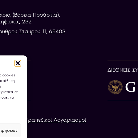
φισιά (Βόρεια Προάστια),
Κηφισίας 232
ρυθρού Σταυρού 11, 65403
ΔΙΕΘΝΕΙΣ Σ
ς cookies
κατάθεση
α
ριστικά σε
πορεί να
ookies
Τραπεζικοί Λογαριασμοί
ιμήσεων