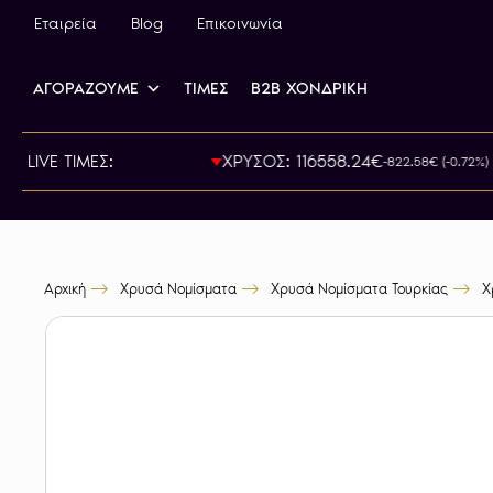
Εταιρεία
Blog
Επικοινωνία
ΑΓΟΡΑΖΟΥΜΕ
ΤΙΜΕΣ
B2B ΧΟΝΔΡΙΚΗ
ΙΡΑ: 800.00€
LIVE ΤΙΜΕΣ:
ΧΡΥΣΟΣ: 116558.24€
-822.58€ (-0.72%)
Αρχική
Χρυσά Νομίσματα
Χρυσά Νομίσματα Τουρκίας
Χ