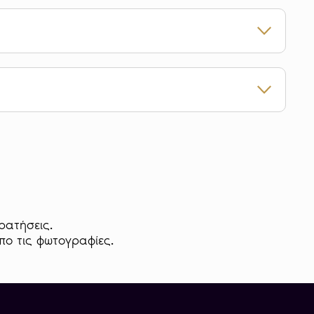
υτοκρατορία
 διάφορα νομισματοκοπεία παρουσιάζουν μικρές
να με το πρότυπο του Νομισματοκοπείου της
ρυσό νόμισμα 500 Χρυσά Γρόσια – Μωάμεθ Ε’
 μπροστά όψη του τη σουλτανική υπογραφή
ιλείας περιστοιχισμένα από παράσταση που
ρατήσεις.
ασταυρούμενους πυρσούς επί κλάδων δάφνης,
απο τις φωτογραφίες.
εση 7 άστρων. Κάτω από τους πυρσούς
κή αξία 500.
ρυσό νόμισμα φέρει στέφανο δάφνης ο οποίος