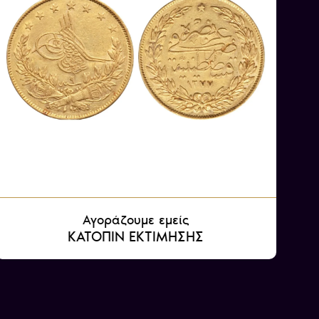
 χάσει σχεδόν όλες τις ευρωπαϊκές κτήσεις
ς, συμμετείχε στον Α’ Παγκόσμιο Πόλεμο με
ς, κάτι που συνέβαλε στη συντριβή της
ίας.
Αγοράζουμε εμείς
ΚΑΤΟΠΙΝ ΕΚΤΙΜΗΣΗΣ