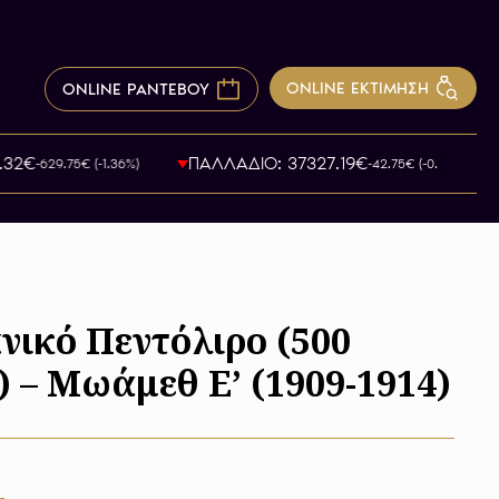
ONLINE ΕΚΤΙΜΗΣΗ
ONLINE ΡΑΝΤΕΒΟΥ
2€
ΠΑΛΛΑΔΙΟ: 37327.19€
-629.75€ (-1.36%)
-42.75€ (-0.12%)
ικό Πεντόλιρο (500
 – Μωάμεθ Ε’ (1909-1914)