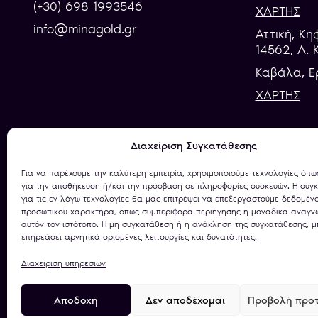
(+30) 698 1993546
ΧΑΡΤΗΣ
info@minagold.gr
Αττική, Κη
14562, Λ. 
Καβάλα, E
ΧΑΡΤΗΣ
Διαχείριση Συγκατάθεσης
ΕΠIΣΗΜΗ ΚΡΑΤΙΚΗ ΑΔΕΙΑ
Για να παρέχουμε την καλύτερη εμπειρία, χρησιμοποιούμε τεχνολογίες όπω
για την αποθήκευση ή/και την πρόσβαση σε πληροφορίες συσκευών. Η συγ
27972699466/2023
για τις εν λόγω τεχνολογίες θα μας επιτρέψει να επεξεργαστούμε δεδομέν
προσωπικού χαρακτήρα, όπως συμπεριφορά περιήγησης ή μοναδικά αναγνω
αυτόν τον ιστότοπο. Η μη συγκατάθεση ή η ανάκληση της συγκατάθεσης, μ
επηρεάσει αρνητικά ορισμένες λειτουργίες και δυνατότητες.
Διαχείριση υπηρεσιών
Πολιτική Απορρήτου
Όροι Χρήσης
Χρήση C
Αποδοχή
Δεν αποδέχομαι
Προβολή προτ