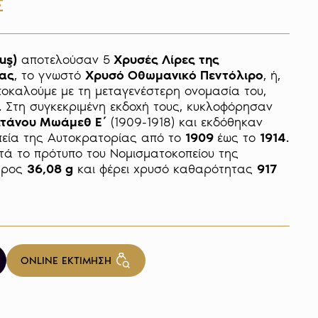
Σ
uş)
 αποτελούσαν 5
 Χρυσές Λίρες της 
ας
, το γνωστό 
Χρυσό Οθωμανικό Πεντόλιρο
, ή, 
όπως συνηθίζουμε να το αποκαλούμε με τη μεταγενέστερη ονομασία του, 
. Στη συγκεκριμένη εκδοχή τους, κυκλοφόρησαν 
τάνου Μωάμεθ Ε΄
 (1909-1918) και εκδόθηκαν 
εία της Αυτοκρατορίας από το 
1909 
έως το 
1914
. 

τά το πρότυπο του Νομισματοκοπείου της 
άρος 
36,08 g
 και φέρει χρυσό καθαρότητας 
917 
ONLINE ΕΚΤΙΜΗΣΗ