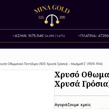
ΑΣΗΜΙ: 1675.54€
ΠΛΑΤΙΝΑ: 47256.3
-24.25€ (-1.47%)
ρυσό Οθωμανικό Πεντόλιρο (500 Χρυσά Γρόσια) – Μωάμεθ Ε’ (1909-1914)
Χρυσό Οθωμαν
Χρυσά Γρόσια)
Αγοράζουμε εμείς